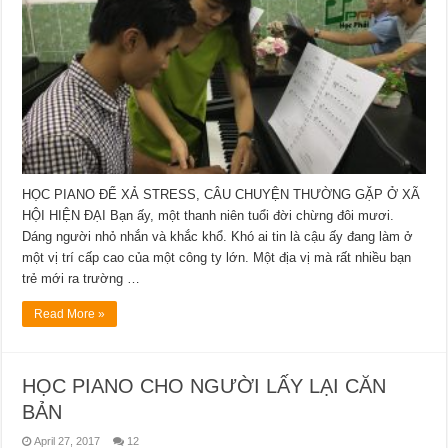
HỌC PIANO ĐỂ XẢ STRESS, CÂU CHUYỆN THƯỜNG GẶP Ở XÃ
HỘI HIỆN ĐẠI Bạn ấy, một thanh niên tuổi đời chừng đôi mươi.
Dáng người nhỏ nhắn và khắc khổ. Khó ai tin là cậu ấy đang làm ở
một vị trí cấp cao của một công ty lớn. Một địa vị mà rất nhiều bạn
trẻ mới ra trường …
Read More »
HỌC PIANO CHO NGƯỜI LẤY LẠI CĂN
BẢN
April 27, 2017
12