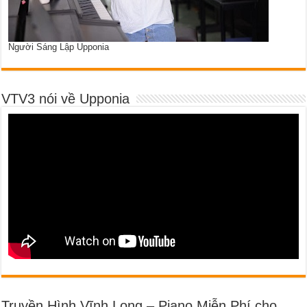
Người Sáng Lập Upponia
VTV3 nói về Upponia
Truyền Hình Vĩnh Long – Piano Miễn Phí cho