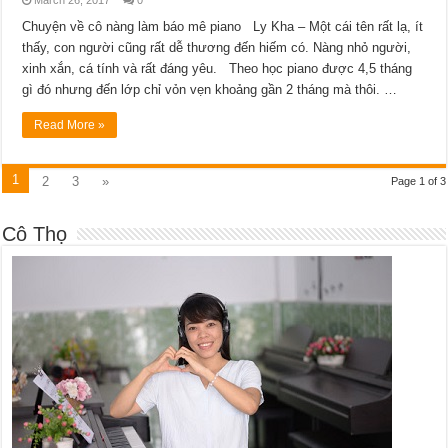
Chuyện về cô nàng làm báo mê piano Ly Kha – Một cái tên rất lạ, ít
thấy, con người cũng rất dễ thương đến hiếm có. Nàng nhỏ người,
xinh xắn, cá tính và rất đáng yêu. Theo học piano được 4,5 tháng
gì đó nhưng đến lớp chỉ vỏn vẹn khoảng gần 2 tháng mà thôi. …
Read More »
1
2
3
»
Page 1 of 3
Cô Thọ