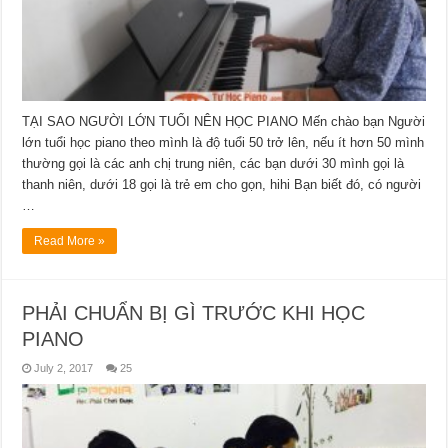
TẠI SAO NGƯỜI LỚN TUỔI NÊN HỌC PIANO Mến chào bạn Người
lớn tuổi học piano theo mình là độ tuổi 50 trở lên, nếu ít hơn 50 mình
thường gọi là các anh chị trung niên, các bạn dưới 30 mình gọi là
thanh niên, dưới 18 gọi là trẻ em cho gọn, hihi Bạn biết đó, có người
…
Read More »
PHẢI CHUẨN BỊ GÌ TRƯỚC KHI HỌC
PIANO
July 2, 2017
25