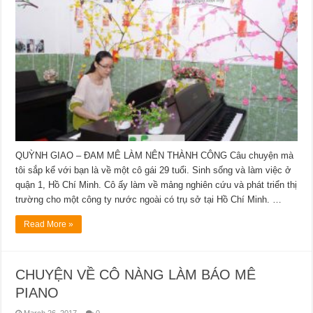
QUỲNH GIAO – ĐAM MÊ LÀM NÊN THÀNH CÔNG Câu chuyện mà
tôi sắp kể với bạn là về một cô gái 29 tuổi. Sinh sống và làm việc ở
quận 1, Hồ Chí Minh. Cô ấy làm về mảng nghiên cứu và phát triển thị
trường cho một công ty nước ngoài có trụ sở tại Hồ Chí Minh. …
Read More »
CHUYỆN VỀ CÔ NÀNG LÀM BÁO MÊ
PIANO
March 26, 2017
0