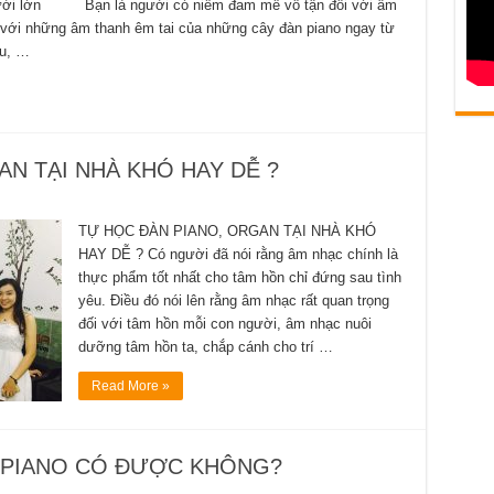
người lớn Bạn là người có niềm đam mê vô tận đối với âm
t với những âm thanh êm tai của những cây đàn piano ngay từ
au, …
N TẠI NHÀ KHÓ HAY DỄ ?
TỰ HỌC ĐÀN PIANO, ORGAN TẠI NHÀ KHÓ
HAY DỄ ? Có người đã nói rằng âm nhạc chính là
thực phẩm tốt nhất cho tâm hồn chỉ đứng sau tình
yêu. Điều đó nói lên rằng âm nhạc rất quan trọng
đối với tâm hồn mỗi con người, âm nhạc nuôi
dưỡng tâm hồn ta, chắp cánh cho trí …
Read More »
C PIANO CÓ ĐƯỢC KHÔNG?