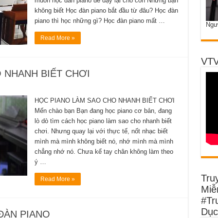
muốn học đàn piano để dạy lại cho con Nhưng bạn
không biết Học đàn piano bắt đầu từ đâu? Học đàn
piano thì học những gì? Học đàn piano mất …
Ngư
Read More »
VTV
 NHANH BIẾT CHƠI
HỌC PIANO LÀM SAO CHO NHANH BIẾT CHƠI
Mến chào bạn Bạn đang học piano cơ bản, đang
lò dò tìm cách học piano làm sao cho nhanh biết
chơi. Nhưng quay lại với thực tế, nốt nhạc biết
mình mà mình không biết nó, nhớ mình mà mình
chẳng nhớ nó. Chưa kể tay chân không làm theo
ý …
Tru
Read More »
Miễn
#Tr
Dục
ĐÀN PIANO