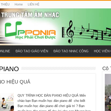
I THIỆU
Home
LIÊN HỆ
ONLINE
ĐÀO TẠO GIÁO VIÊN
ĐÀO TẠO NHẠC CÔNG
HỌC VIÊN 
PIANO
Cô 
NO HIỆU QUẢ
QUY TRÌNH HỌC ĐÀN PIANO HIỆU QUẢ Mến
chào bạn Bạn muốn học đàn piano để cho biết
Bạn muốn học đàn piano để chơi giải trí ? Bạn