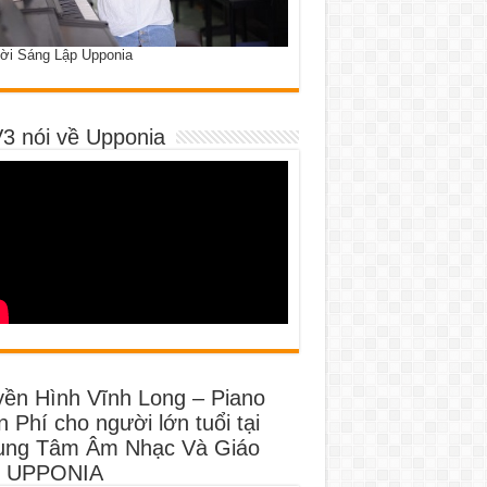
ời Sáng Lập Upponia
3 nói về Upponia
yền Hình Vĩnh Long – Piano
 Phí cho người lớn tuổi tại
ung Tâm Âm Nhạc Và Giáo
 UPPONIA