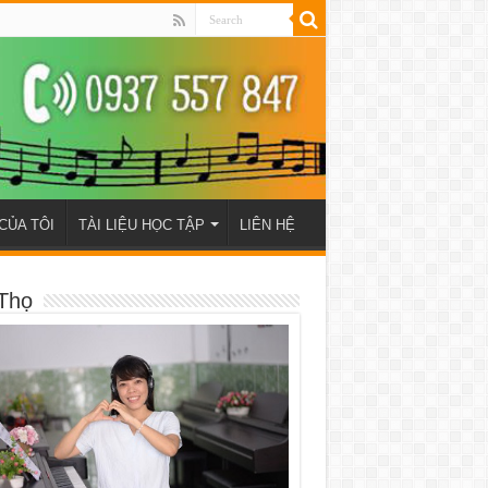
CỦA TÔI
TÀI LIỆU HỌC TẬP
LIÊN HỆ
Thọ