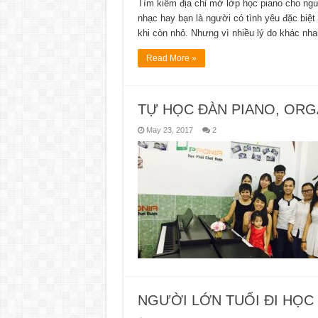
Tìm kiếm địa chỉ mở lớp học piano cho 
nhạc hay bạn là người có tình yêu đặc biệ
khi còn nhỏ. Nhưng vì nhiều lý do khác nh
Read More »
TỰ HỌC ĐÀN PIANO, ORGA
May 23, 2017
2
NGƯỜI LỚN TUỔI ĐI HỌ