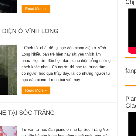
Chị
Read More »
 ĐIỆN Ở VĨNH LONG
Cách tốt nhất để tự học đàn piano điện ở Vĩnh
Long Nhiều bạn trẻ hiện nay rất yêu thích âm
nhạc. Học tìm đến học đàn piano điện bằng những
cách khác nhau. Có người thì học tại trung tâm,
fan
có người học qua thầy dạy, lại có những người tự
học đàn piano. Trong bài viết này …
Read More »
Pia
Gia
NE TẠI SÓC TRĂNG
Tư vấn tự học đàn piano online tại Sóc Trăng Với
sự tiến bộ của khoa học công nghệ ngày nay, các