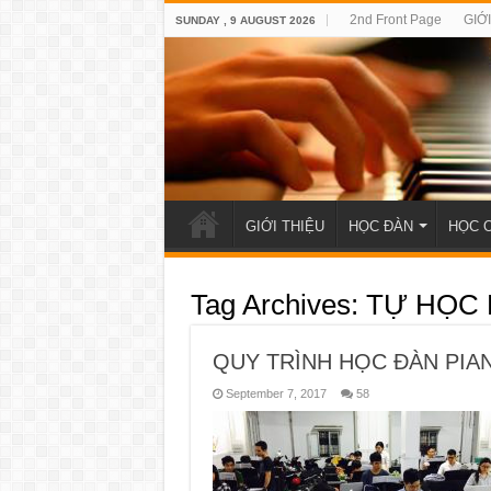
2nd Front Page
GIỚ
SUNDAY , 9 AUGUST 2026
GIỚI THIỆU
HỌC ĐÀN
HỌC 
Tag Archives:
TỰ HỌC 
QUY TRÌNH HỌC ĐÀN PIA
September 7, 2017
58