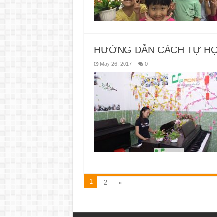
HƯỚNG DẪN CÁCH TỰ HỌ
May 26, 2017
0
1
2
»