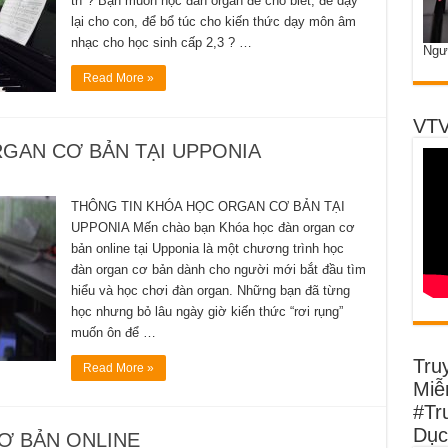
trí ? Bạn muốn học đàn organ để cho biết, để dạy
lại cho con, để bổ túc cho kiến thức dạy môn âm
nhạc cho học sinh cấp 2,3 ? …
Ngư
Read More »
VTV
GAN CƠ BẢN TẠI UPPONIA
THÔNG TIN KHÓA HỌC ORGAN CƠ BẢN TẠI
UPPONIA Mến chào bạn Khóa học đàn organ cơ
bản online tại Upponia là một chương trình học
đàn organ cơ bản dành cho người mới bắt đầu tìm
hiểu và học chơi đàn organ. Những bạn đã từng
học nhưng bỏ lâu ngày giờ kiến thức “rơi rụng”
muốn ôn để …
Tru
Read More »
Miễn
#Tr
Dục
Ơ BẢN ONLINE