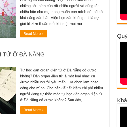
những sở thích của rất nhiều người và cũng rất
nhiều bậc cha mẹ mong muốn con mình có thể có
khả năng đàn hát. Việc học đàn không chỉ là sự
giải trí đơn thuần mỗi khi mệt mỏi mà …
Read More »
Quỳ
 TỬ Ở ĐÀ NẴNG
Tự học đàn organ điện tử ở Đà Nẵng có được
không? Đàn organ điện tử là một loại nhạc cụ
được nhiều người yêu mến, lựa chọn làm nhạc
công cho mình. Cho nên để tiết kiệm chi phí nhiều
người đang tự thắc mắc tự học đàn organ điện tử
Khá
ở Đà Nẵng có được không? Sau đây, …
Read More »