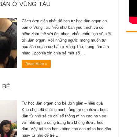
BẢN Ở VŨNG TÀU
Cách đơn giản nhất để bạn tự học đàn organ cơ
bản ở Vũng Tàu Nếu như bạn yêu thích và có
niềm đam mê với âm nhạc, chắc chắn bạn sẽ biết
tới đàn organ. Với những người mong muốn tự
học đàn organ cơ bản ở Vũng Tàu, trung tâm âm
nhạc Upponia xin chia sẻ một số …
Read More »
 BÉ
Tự học đàn organ cho bé đơn giản – hiệu quả
Khoa học đã chứng minh rằng trẻ em được học
đàn từ nhỏ sẽ có chỉ số thông minh cao hơn so
với những trẻ cùng trang lứa không được học
đàn. Vậy tại sao bạn không cho con mình học đàn
ngay từ nhỏ để trẻ …