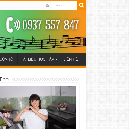
CỦA TÔI
TÀI LIỆU HỌC TẬP
LIÊN HỆ
Thọ