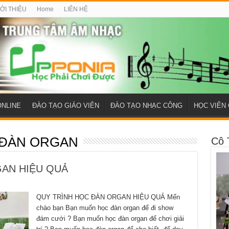
IỚI THIỆU
Home
LIÊN HỆ
ONLINE
ĐÀO TẠO GIÁO VIÊN
ĐÀO TẠO NHẠC CÔNG
HỌC VIÊN 
 ĐÀN ORGAN
Cô 
AN HIỆU QUẢ
QUY TRÌNH HỌC ĐÀN ORGAN HIỆU QUẢ Mến
chào bạn Bạn muốn học đàn organ để đi show
đám cưới ? Bạn muốn học đàn organ để chơi giải