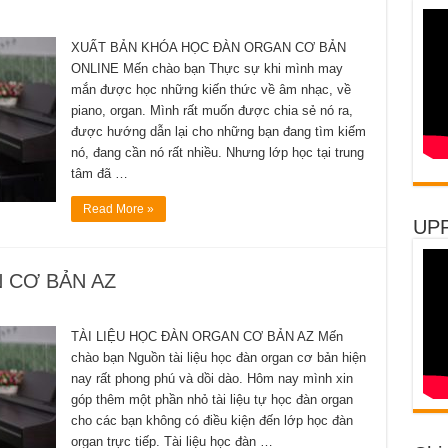
XUẤT BẢN KHÓA HỌC ĐÀN ORGAN CƠ BẢN
ONLINE Mến chào bạn Thực sự khi mình may
mắn được học những kiến thức về âm nhạc, về
piano, organ. Mình rất muốn được chia sẻ nó ra,
được hướng dẫn lại cho những bạn đang tìm kiếm
nó, đang cần nó rất nhiều. Nhưng lớp học tại trung
tâm đã …
Read More »
UP
 CƠ BẢN AZ
TÀI LIỆU HỌC ĐÀN ORGAN CƠ BẢN AZ Mến
chào bạn Nguồn tài liệu học đàn organ cơ bản hiện
nay rất phong phú và dồi dào. Hôm nay mình xin
góp thêm một phần nhỏ tài liệu tự học đàn organ
cho các bạn không có điều kiện đến lớp học đàn
organ trực tiếp. Tài liệu học đàn …