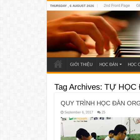
2nd Front Page
G
THURSDAY , 6 AUGUST 2026
GIỚI THIỆU
HỌC ĐÀN
HỌC 
Tag Archives:
TỰ HỌC
QUY TRÌNH HỌC ĐÀN ORG
September 6, 2017
25