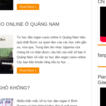
Chị
Read More »
IO ONLINE Ở QUẢNG NAM
Tự học đàn organ casio online ở Quảng Nam hiệu
quả nhất Được sự quan tâm của các học viên gần
xa, vừa qua, Trung tâm âm nhạc Upponia của
chúng tôi có nhận được câu hỏi của một số bạn ở
fan
Quảng Nam về việc tự học đàn organ casio online.
Các bạn băn khoăn rằng nếu tự học …
Read More »
Pia
Gia
KHÓ KHÔNG?
Nhiều thắc mắc về tự học đàn organ ở Bình
Dương có khó không? Học đàn là một trong