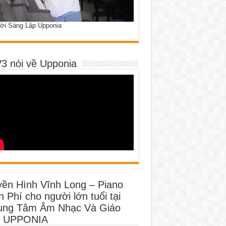
ời Sáng Lập Upponia
3 nói về Upponia
yền Hình Vĩnh Long – Piano
 Phí cho người lớn tuổi tại
ung Tâm Âm Nhạc Và Giáo
 UPPONIA