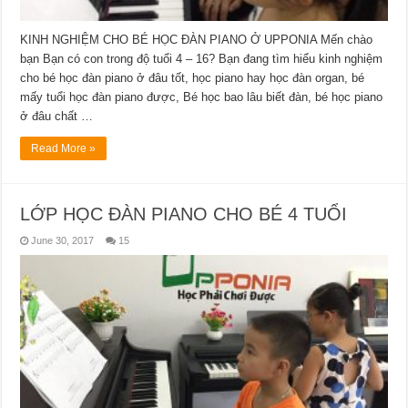
KINH NGHIỆM CHO BÉ HỌC ĐÀN PIANO Ở UPPONIA Mến chào
bạn Bạn có con trong độ tuổi 4 – 16? Bạn đang tìm hiểu kinh nghiệm
cho bé học đàn piano ở đâu tốt, học piano hay học đàn organ, bé
mấy tuổi học đàn piano được, Bé học bao lâu biết đàn, bé học piano
ở đâu chất …
Read More »
LỚP HỌC ĐÀN PIANO CHO BÉ 4 TUỔI
June 30, 2017
15