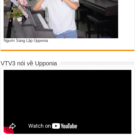
Người Sáng Lập Upponia
VTV3 nói về Upponia