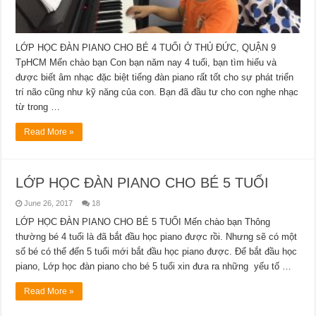
LỚP HỌC ĐÀN PIANO CHO BÉ 4 TUỔI Ở THỦ ĐỨC, QUẬN 9
TpHCM Mến chào bạn Con bạn năm nay 4 tuổi, bạn tìm hiểu và
được biết âm nhạc đặc biệt tiếng đàn piano rất tốt cho sự phát triển
trí não cũng như kỹ năng của con. Bạn đã đầu tư cho con nghe nhạc
từ trong …
Read More »
LỚP HỌC ĐÀN PIANO CHO BÉ 5 TUỔI
June 26, 2017
18
LỚP HỌC ĐÀN PIANO CHO BÉ 5 TUỔI Mến chào bạn Thông
thường bé 4 tuổi là đã bắt đầu học piano được rồi. Nhưng sẽ có một
số bé có thể đến 5 tuổi mới bắt đầu học piano được. Để bắt đầu học
piano, Lớp học đàn piano cho bé 5 tuổi xin đưa ra những yếu tố …
Read More »