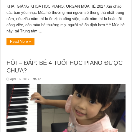
KHAI GIẢNG KHÓA HỌC PIANO, ORGAN MÙA HÈ 2017 Xin chào
các bạn yêu nhạc Mùa hè thường mọi người sẽ thong thả nhất trong
năm, nếu đầu năm thì lo ổn định công việc, cuối năm thì lo hoàn tất
công việc, còn mùa hè thường mọi người sẽ ổn định hơn ^.^ Mùa hè
này, tại Trung tâm …
Read More »
HỎI – ĐÁP: BÉ 4 TUỔI HỌC PIANO ĐƯỢC
CHƯA?
April 16, 2017
12