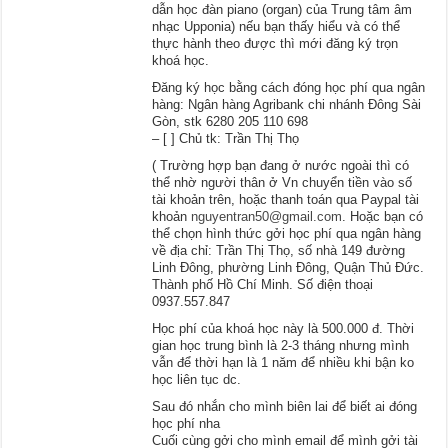
dẫn học đàn piano (organ) của Trung tâm âm
nhạc Upponia) nếu bạn thấy hiểu và có thể
thực hành theo được thì mới đăng ký trọn
khoá học.
Đăng ký học bằng cách đóng học phí qua ngân
hàng: Ngân hàng Agribank chi nhánh Đông Sài
Gòn, stk 6280 205 110 698
– [ ] Chủ tk: Trần Thị Thọ
( Trường hợp bạn đang ở nước ngoài thì có
thể nhờ người thân ở Vn chuyển tiền vào số
tài khoản trên, hoặc thanh toán qua Paypal tài
khoản
nguyentran50@gmail.com
. Hoặc bạn có
thể chọn hình thức gởi học phí qua ngân hàng
về địa chỉ: Trần Thị Thọ, số nhà 149 đường
Linh Đông, phường Linh Đông, Quận Thủ Đức.
Thành phố Hồ Chí Minh. Số điện thoại
0937.557.847
Học phí của khoá học này là 500.000 đ. Thời
gian học trung bình là 2-3 tháng nhưng mình
vẫn để thời hạn là 1 năm để nhiều khi bận ko
học liên tục dc.
Sau đó nhắn cho mình biên lai để biết ai đóng
học phí nha
Cuối cùng gởi cho mình email để mình gởi tài