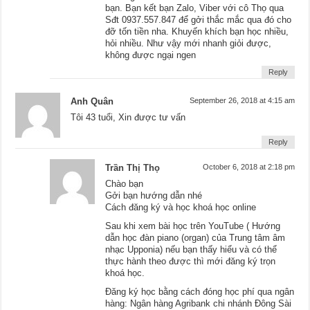
bạn. Bạn kết bạn Zalo, Viber với cô Thọ qua
Sđt 0937.557.847 để gởi thắc mắc qua đó cho
đỡ tốn tiền nha. Khuyến khích bạn học nhiều,
hỏi nhiều. Như vậy mới nhanh giỏi được,
không được ngại ngen
Reply
Anh Quân
September 26, 2018 at 4:15 am
Tôi 43 tuổi, Xin được tư vấn
Reply
Trần Thị Thọ
October 6, 2018 at 2:18 pm
Chào bạn
Gởi bạn hướng dẫn nhé
Cách đăng ký và học khoá học online
Sau khi xem bài học trên YouTube ( Hướng
dẫn học đàn piano (organ) của Trung tâm âm
nhạc Upponia) nếu bạn thấy hiểu và có thể
thực hành theo được thì mới đăng ký trọn
khoá học.
Đăng ký học bằng cách đóng học phí qua ngân
hàng: Ngân hàng Agribank chi nhánh Đông Sài