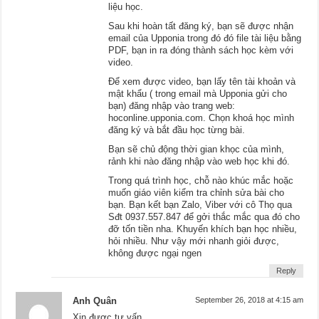
liệu học.
Sau khi hoàn tất đăng ký, bạn sẽ được nhận
email của Upponia trong đó đó file tài liệu bằng
PDF, bạn in ra đóng thành sách học kèm với
video.
Để xem được video, bạn lấy tên tài khoản và
mật khẩu ( trong email mà Upponia gửi cho
bạn) đăng nhập vào trang web:
hoconline.upponia.com. Chọn khoá học mình
đăng ký và bắt đầu học từng bài.
Bạn sẽ chủ động thời gian khọc của mình,
rảnh khi nào đăng nhập vào web học khi đó.
Trong quá trình học, chỗ nào khúc mắc hoặc
muốn giáo viên kiểm tra chỉnh sửa bài cho
bạn. Bạn kết bạn Zalo, Viber với cô Thọ qua
Sđt 0937.557.847 để gởi thắc mắc qua đó cho
đỡ tốn tiền nha. Khuyến khích bạn học nhiều,
hỏi nhiều. Như vậy mới nhanh giỏi được,
không được ngại ngen
Reply
Anh Quân
September 26, 2018 at 4:15 am
Xin được tư vấn