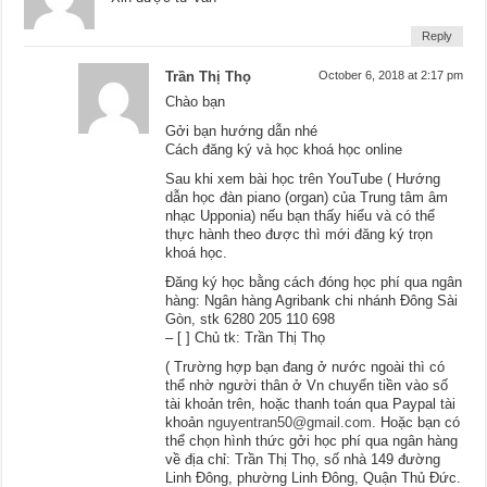
Reply
Trần Thị Thọ
October 6, 2018 at 2:17 pm
Chào bạn
Gởi bạn hướng dẫn nhé
Cách đăng ký và học khoá học online
Sau khi xem bài học trên YouTube ( Hướng
dẫn học đàn piano (organ) của Trung tâm âm
nhạc Upponia) nếu bạn thấy hiểu và có thể
thực hành theo được thì mới đăng ký trọn
khoá học.
Đăng ký học bằng cách đóng học phí qua ngân
hàng: Ngân hàng Agribank chi nhánh Đông Sài
Gòn, stk 6280 205 110 698
– [ ] Chủ tk: Trần Thị Thọ
( Trường hợp bạn đang ở nước ngoài thì có
thể nhờ người thân ở Vn chuyển tiền vào số
tài khoản trên, hoặc thanh toán qua Paypal tài
khoản
nguyentran50@gmail.com
. Hoặc bạn có
thể chọn hình thức gởi học phí qua ngân hàng
về địa chỉ: Trần Thị Thọ, số nhà 149 đường
Linh Đông, phường Linh Đông, Quận Thủ Đức.