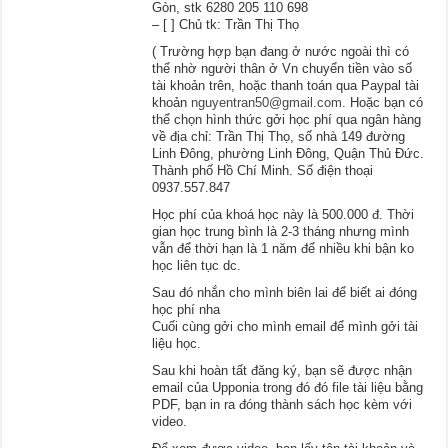
Gòn, stk 6280 205 110 698
– [ ] Chủ tk: Trần Thị Thọ
( Trường hợp bạn đang ở nước ngoài thì có
thể nhờ người thân ở Vn chuyển tiền vào số
tài khoản trên, hoặc thanh toán qua Paypal tài
khoản
nguyentran50@gmail.com
. Hoặc bạn có
thể chọn hình thức gởi học phí qua ngân hàng
về địa chỉ: Trần Thị Thọ, số nhà 149 đường
Linh Đông, phường Linh Đông, Quận Thủ Đức.
Thành phố Hồ Chí Minh. Số điện thoại
0937.557.847
Học phí của khoá học này là 500.000 đ. Thời
gian học trung bình là 2-3 tháng nhưng mình
vẫn để thời hạn là 1 năm để nhiều khi bận ko
học liên tục dc.
Sau đó nhắn cho mình biên lai để biết ai đóng
học phí nha
Cuối cùng gởi cho mình email để mình gởi tài
liệu học.
Sau khi hoàn tất đăng ký, bạn sẽ được nhận
email của Upponia trong đó đó file tài liệu bằng
PDF, bạn in ra đóng thành sách học kèm với
video.