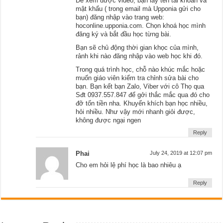
Để xem được video, bạn lấy tên tài khoản và
mật khẩu ( trong email mà Upponia gửi cho
bạn) đăng nhập vào trang web:
hoconline.upponia.com. Chọn khoá học mình
đăng ký và bắt đầu học từng bài.
Bạn sẽ chủ động thời gian khọc của mình,
rảnh khi nào đăng nhập vào web học khi đó.
Trong quá trình học, chỗ nào khúc mắc hoặc
muốn giáo viên kiểm tra chỉnh sửa bài cho
bạn. Bạn kết bạn Zalo, Viber với cô Thọ qua
Sđt 0937.557.847 để gởi thắc mắc qua đó cho
đỡ tốn tiền nha. Khuyến khích bạn học nhiều,
hỏi nhiều. Như vậy mới nhanh giỏi được,
không được ngại ngen
Reply
Phai
July 24, 2019 at 12:07 pm
Cho em hỏi lệ phí học là bao nhiêu ạ
Reply