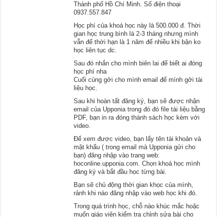
Thành phố Hồ Chí Minh. Số điện thoại
0937.557.847
Học phí của khoá học này là 500.000 đ. Thời
gian học trung bình là 2-3 tháng nhưng mình
vẫn để thời hạn là 1 năm để nhiều khi bận ko
học liên tục dc.
Sau đó nhắn cho mình biên lai để biết ai đóng
học phí nha
Cuối cùng gởi cho mình email để mình gởi tài
liệu học.
Sau khi hoàn tất đăng ký, bạn sẽ được nhận
email của Upponia trong đó đó file tài liệu bằng
PDF, bạn in ra đóng thành sách học kèm với
video.
Để xem được video, bạn lấy tên tài khoản và
mật khẩu ( trong email mà Upponia gửi cho
bạn) đăng nhập vào trang web:
hoconline.upponia.com. Chọn khoá học mình
đăng ký và bắt đầu học từng bài.
Bạn sẽ chủ động thời gian khọc của mình,
rảnh khi nào đăng nhập vào web học khi đó.
Trong quá trình học, chỗ nào khúc mắc hoặc
muốn giáo viên kiểm tra chỉnh sửa bài cho