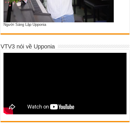
Người Sáng Lập Upponia
VTV3 nói về Upponia