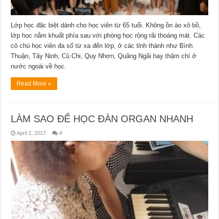
Lớp học đặc biệt dành cho học viên từ 65 tuổi. Không ồn ào xô bồ,
lớp học nằm khuất phía sau với phòng học rộng rãi thoáng mát. Các
cô chú học viên đa số từ xa đến lớp, ở các tỉnh thành như Bình
Thuận, Tây Ninh, Củ Chi, Quy Nhơn, Quãng Ngãi hay thậm chí ở
nước ngoài về học.
Read More »
LÀM SAO ĐỂ HỌC ĐÀN ORGAN NHANH
April 2, 2017
4