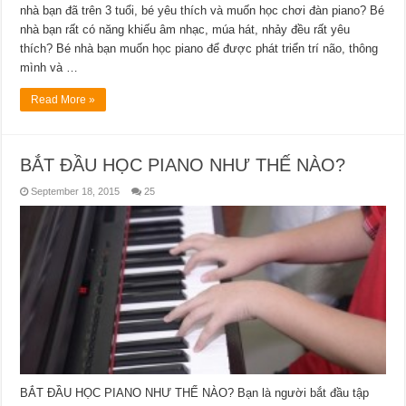
nhà bạn đã trên 3 tuổi, bé yêu thích và muốn học chơi đàn piano? Bé
nhà bạn rất có năng khiếu âm nhạc, múa hát, nhảy đều rất yêu
thích? Bé nhà bạn muốn học piano để được phát triển trí não, thông
mình và …
Read More »
BẮT ĐẦU HỌC PIANO NHƯ THẾ NÀO?
September 18, 2015
25
BẮT ĐẦU HỌC PIANO NHƯ THẾ NÀO? Bạn là người bắt đầu tập