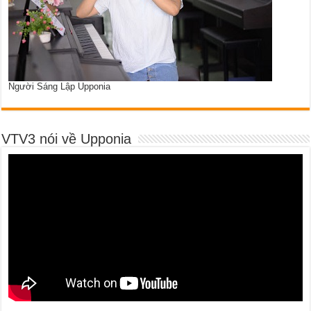
Người Sáng Lập Upponia
VTV3 nói về Upponia