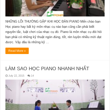
NHỮNG LỖI THƯỜNG GẶP KHI HỌC ĐÀN PIANO Mến chào bạn
Học piano hay bất kỳ môn nhạc cụ nào bạn cũng cần phải biết
nguyên tắc, luật chơi của nhạc cụ đó. Piano là môn nhạc cụ đòi hỏi
bạn phải có những kỹ thuật ngón đúng, tốt, rèn luyện nhiều mới đạt
được. Vậy đâu là những kỹ …
Read More »
LÀM SAO HỌC PIANO NHANH NHẤT
July 22, 2015
14