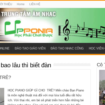
IỚI THIỆU
Home
LIÊN HỆ
ONLINE
ĐÀO TẠO GIÁO VIÊN
ĐÀO TẠO NHẠC CÔNG
HỌC VIÊN 
bao lâu thì biết đàn
Cô 
 TRẺ?
HỌC PIANO GIÚP GÌ CHO TRẺ? Mến chào Bạn Piano
là môn nghệ thuật mà đối với mọi lứa tuổi đều rất hữu
ích. Với thai nhi, em bé sẽ phát triển hơn hẳn những bé