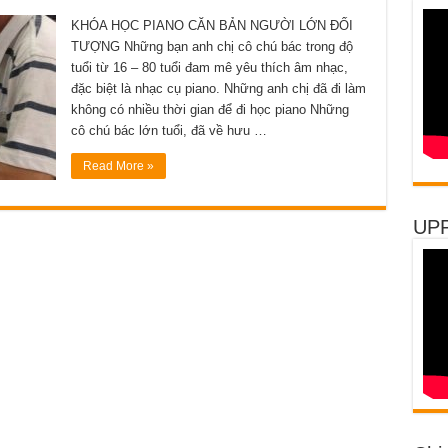
KHÓA HỌC PIANO CĂN BẢN NGƯỜI LỚN ĐỐI
TƯỢNG Những bạn anh chị cô chú bác trong độ
tuổi từ 16 – 80 tuổi đam mê yêu thích âm nhạc,
đặc biệt là nhạc cụ piano. Những anh chị đã đi làm
không có nhiều thời gian để đi học piano Những
cô chú bác lớn tuổi, đã về hưu …
Read More »
UP