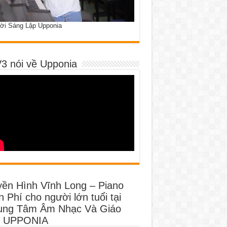
ời Sáng Lập Upponia
3 nói về Upponia
yền Hình Vĩnh Long – Piano
 Phí cho người lớn tuổi tại
ung Tâm Âm Nhạc Và Giáo
 UPPONIA