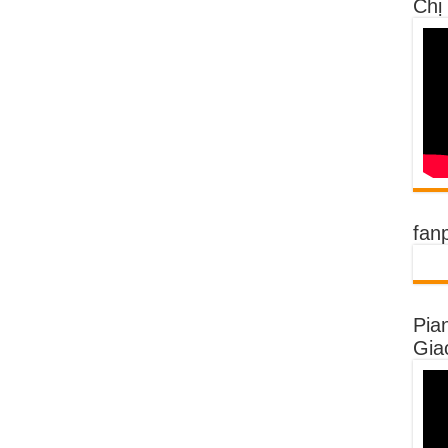
Chị
fan
Pia
Gia