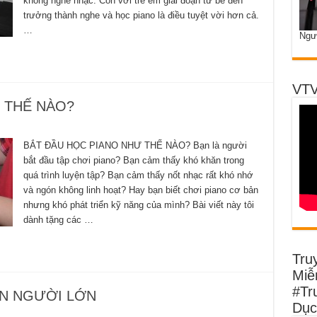
không nghe nhạc. Còn với trẻ em giai đoạn từ bé đến
trưởng thành nghe và học piano là điều tuyệt vời hơn cả.
…
Ngư
VTV
 THẾ NÀO?
BẮT ĐẦU HỌC PIANO NHƯ THẾ NÀO? Bạn là người
bắt đầu tập chơi piano? Bạn cảm thấy khó khăn trong
quá trình luyện tập? Bạn cảm thấy nốt nhạc rất khó nhớ
và ngón không linh hoạt? Hay bạn biết chơi piano cơ bản
nhưng khó phát triển kỹ năng của mình? Bài viết này tôi
dành tặng các …
Tru
Miễn
#Tr
ẢN NGƯỜI LỚN
Dục