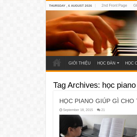
2nd Front Page
G
THURSDAY , 6 AUGUST 2026
GIỚI THIỆU
HỌC ĐÀN
HỌC 
Tag Archives:
học piano 
HỌC PIANO GIÚP GÌ CHO
September 18, 2015
21