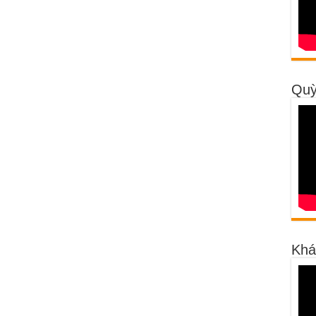
Quỳ
Khá