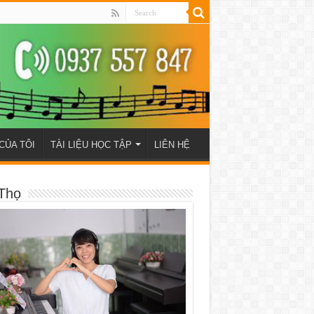
CỦA TÔI
TÀI LIỆU HỌC TẬP
LIÊN HỆ
Thọ