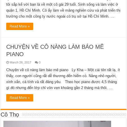
tôi sắp kể với bạn là về một cô gái 29 tuổi. Sinh sống và làm việc ở
quận 1, Hồ Chí Minh. Cô ấy làm về mảng nghiên cứu và phát triển thị
trường cho một công ty nước ngoài có trụ sở tại Hồ Chí Minh. …
Read More »
CHUYỆN VỀ CÔ NÀNG LÀM BÁO MÊ
PIANO
March 26, 2017
0
Chuyện về cô nàng làm báo mê piano Ly Kha – Một cái tên rất lạ, ít
thấy, con người cũng rất dễ thương đến hiếm có. Nàng nhỏ người,
xinh xắn, cá tính và rất đáng yêu. Theo học piano được 4,5 tháng
gì đó nhưng đến lớp chỉ vỏn vẹn khoảng gần 2 tháng mà thôi. …
Read More »
Cô Thọ