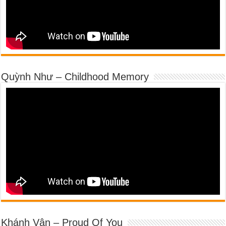
Quỳnh Như – Childhood Memory
Khánh Vân – Proud Of You