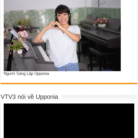
Người Sáng Lập Upponia
VTV3 nói về Upponia