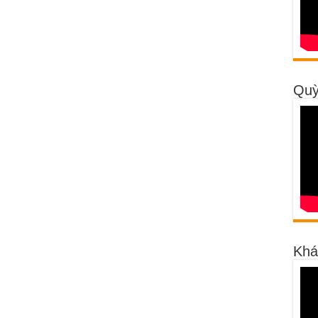
Quỳ
Khá