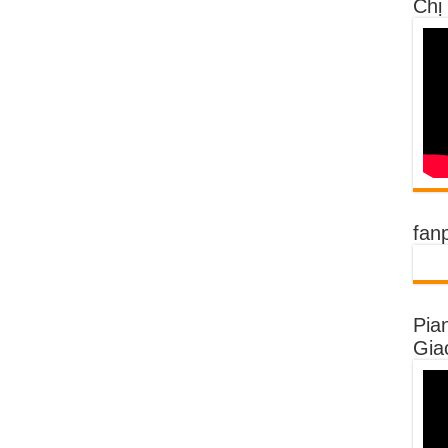
Chị
fan
Pia
Gia