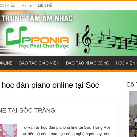
ỚI THIỆU
Home
LIÊN HỆ
ONLINE
ĐÀO TẠO GIÁO VIÊN
ĐÀO TẠO NHẠC CÔNG
HỌC VIÊN 
 học đàn piano online tại Sóc
Cô 
NE TẠI SÓC TRĂNG
Tư vấn tự học đàn piano online tại Sóc Trăng Với
sự tiến bộ của khoa học công nghệ ngày nay, các