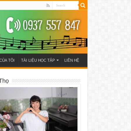
CỦA TÔI
TÀI LIỆU HỌC TẬP
LIÊN HỆ
Thọ