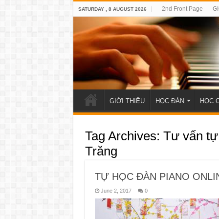
2nd Front Page
GI
SATURDAY , 8 AUGUST 2026
GIỚI THIỆU
HỌC ĐÀN
HỌC 
Tag Archives:
Tư vấn tự
Trăng
TỰ HỌC ĐÀN PIANO ONLI
June 2, 2017
0