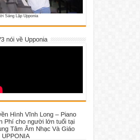
ời Sáng Lập Upponia
3 nói về Upponia
yền Hình Vĩnh Long – Piano
 Phí cho người lớn tuổi tại
ung Tâm Âm Nhạc Và Giáo
 UPPONIA