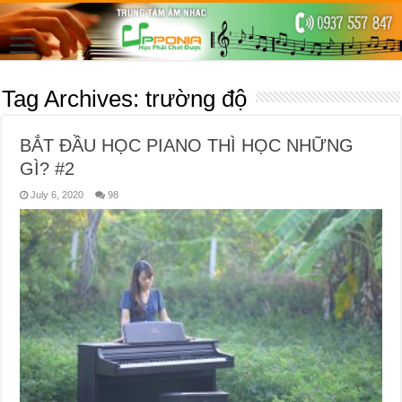
Tag Archives:
trường độ
BẮT ĐẦU HỌC PIANO THÌ HỌC NHỮNG
GÌ? #2
July 6, 2020
98