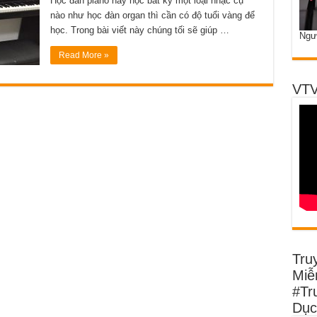
Học đàn piano hay học bất kỳ một loại nhạc cụ
nào như học đàn organ thì cần có độ tuổi vàng để
học. Trong bài viết này chúng tối sẽ giúp …
Ngư
Read More »
VTV
Tru
Miễn
#Tr
Dục