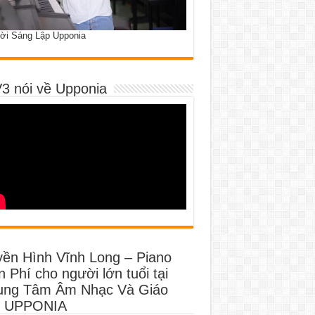
ời Sáng Lập Upponia
3 nói về Upponia
yền Hình Vĩnh Long – Piano
 Phí cho người lớn tuổi tại
ung Tâm Âm Nhạc Và Giáo
 UPPONIA