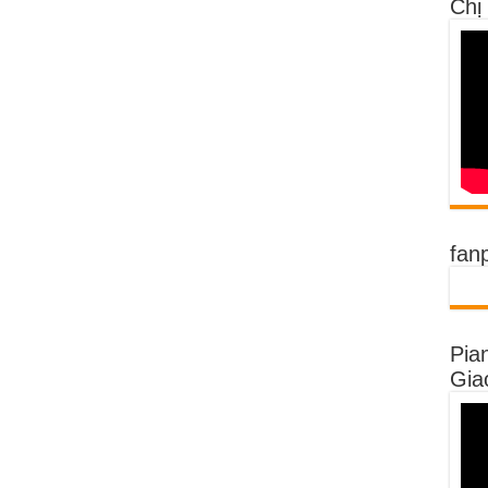
Chị
fan
Pia
Gia