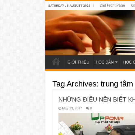
2nd Front Page
GI
SATURDAY , 8 AUGUST 2026
GIỚI THIỆU
HỌC ĐÀN
HỌC 
Tag Archives:
trung tâm
NHỮNG ĐIỀU NÊN BIẾT K
May 23, 2017
0