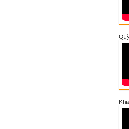
Quỳ
Khá