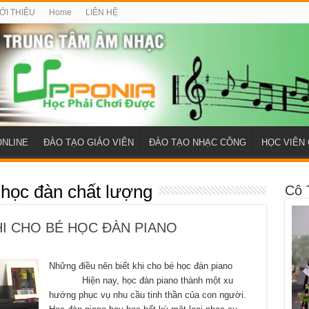
ỚI THIỆU
Home
LIÊN HỆ
ONLINE
ĐÀO TẠO GIÁO VIÊN
ĐÀO TẠO NHẠC CÔNG
HỌC VIÊN 
 học đàn chất lượng
Cô 
HI CHO BÉ HỌC ĐÀN PIANO
Những điều nên biết khi cho bé học đàn piano
Hiện nay, học đàn piano thành một xu
hướng phục vụ nhu cầu tinh thần của con người.