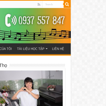
CỦA TÔI
TÀI LIỆU HỌC TẬP
LIÊN HỆ
Thọ