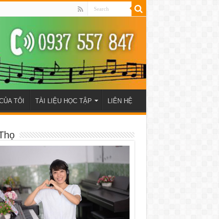
CỦA TÔI
TÀI LIỆU HỌC TẬP
LIÊN HỆ
Thọ