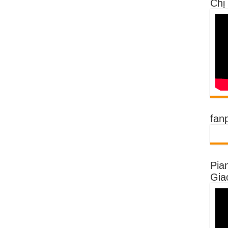
Chị
fan
Pia
Gia