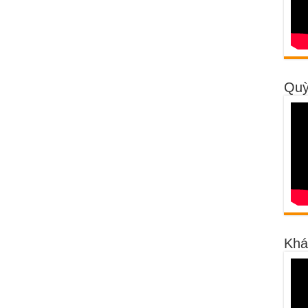
Quỳ
Khá