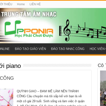
IỚI THIỆU
Home
LIÊN HỆ
ONLINE
ĐÀO TẠO GIÁO VIÊN
ĐÀO TẠO NHẠC CÔNG
HỌC VIÊN 
ới piano
Cô 
 CÔNG
QUỲNH GIAO – ĐAM MÊ LÀM NÊN THÀNH
CÔNG Câu chuyện mà tôi sắp kể với bạn là về
một cô gái 29 tuổi. Sinh sống và làm việc ở quận