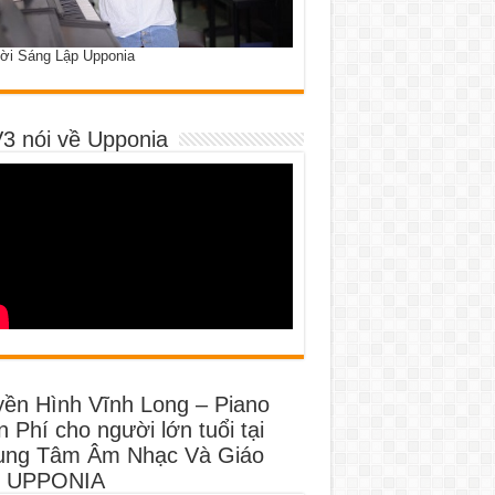
ời Sáng Lập Upponia
3 nói về Upponia
yền Hình Vĩnh Long – Piano
 Phí cho người lớn tuổi tại
ung Tâm Âm Nhạc Và Giáo
 UPPONIA