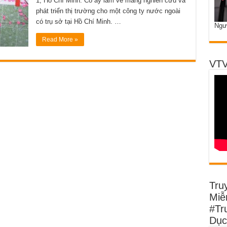
1, Hồ Chí Minh. Cô ấy làm về mảng nghiên cứu và
phát triển thị trường cho một công ty nước ngoài
có trụ sở tại Hồ Chí Minh. …
Ngư
Read More »
VTV
Tru
Miễn
#Tr
Dục