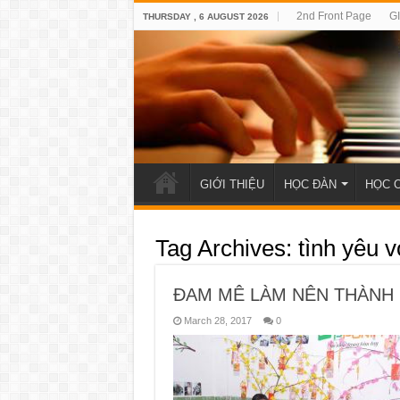
2nd Front Page
G
THURSDAY , 6 AUGUST 2026
GIỚI THIỆU
HỌC ĐÀN
HỌC 
Tag Archives:
tình yêu v
ĐAM MÊ LÀM NÊN THÀNH
March 28, 2017
0