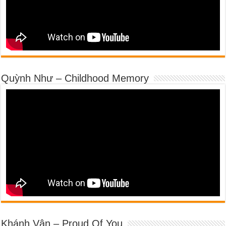
Quỳnh Như – Childhood Memory
Khánh Vân – Proud Of You