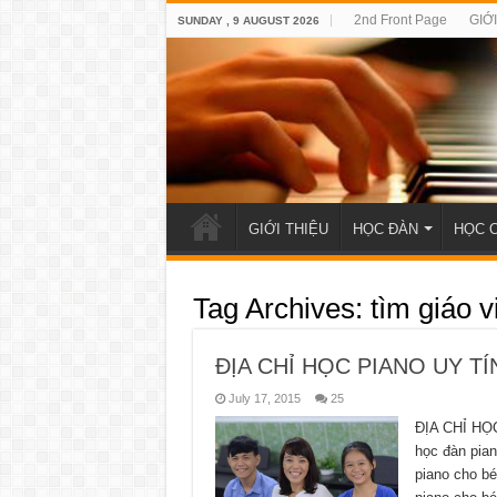
2nd Front Page
GIỚ
SUNDAY , 9 AUGUST 2026
GIỚI THIỆU
HỌC ĐÀN
HỌC 
Tag Archives:
tìm giáo 
ĐỊA CHỈ HỌC PIANO UY T
July 17, 2015
25
ĐỊA CHỈ HỌ
học đàn pia
piano cho bé