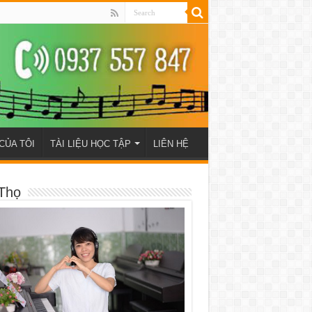
CỦA TÔI
TÀI LIỆU HỌC TẬP
LIÊN HỆ
Thọ