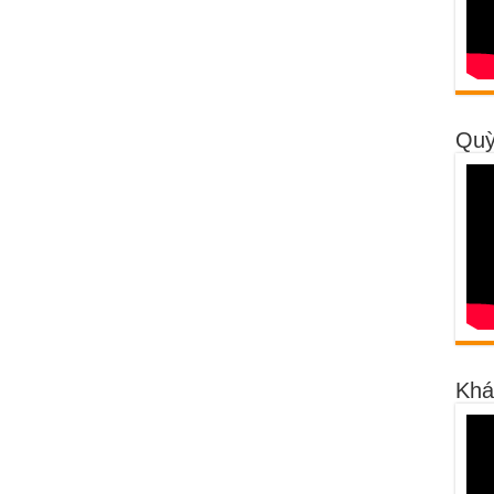
Quỳ
Khá