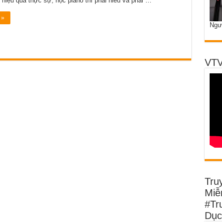
 hiệu quả thực sự, học piano thì phải hiểu và phải …
 »
Ngư
VTV
Tru
Miễn
#Tr
Dục