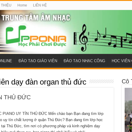
I THIỆU
Home
LIÊN HỆ
ONLINE
ĐÀO TẠO GIÁO VIÊN
ĐÀO TẠO NHẠC CÔNG
HỌC VIÊN 
viên dạy đàn organ thủ đức
Cô 
ÍN THỦ ĐỨC
C PIANO UY TÍN THỦ ĐỨC Mến chào bạn Bạn đang tìm lớp
no uy tín chất lượng ở quận Thủ Đức? Bạn đang tìm lớp học
 tại Thủ Đức, tìm nơi có phương pháp và kinh nghiệm dạy