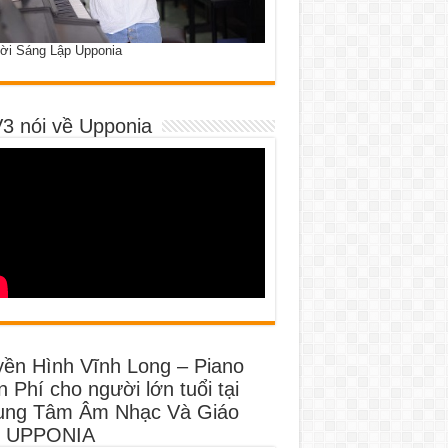
ời Sáng Lập Upponia
3 nói về Upponia
yền Hình Vĩnh Long – Piano
 Phí cho người lớn tuổi tại
ung Tâm Âm Nhạc Và Giáo
 UPPONIA