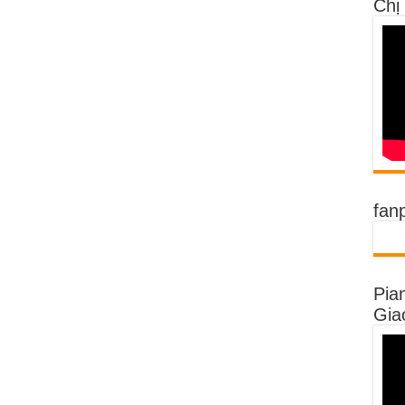
Chị
fan
Pia
Gia