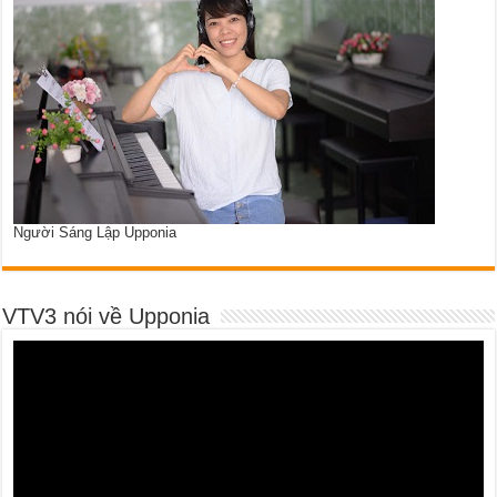
Người Sáng Lập Upponia
VTV3 nói về Upponia