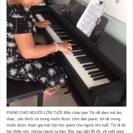
PIANO CHO NGƯỜI LỚN TUỔI Mến chào bạn Tôi rất đam mê âm
nhạc, yêu thích và mong muốn được chơi đàn piano, tôi rất mong
muốn được tham gia một lớp học piano cho người lớn tuổi. Tôi đi dò
hỏi nhiều nơi, nhưng người ta bảo: Bác nay gần 80 rồi, về nghỉ ngơi