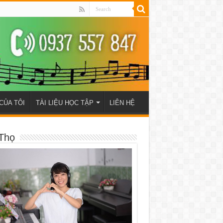
CỦA TÔI
TÀI LIỆU HỌC TẬP
LIÊN HỆ
Thọ