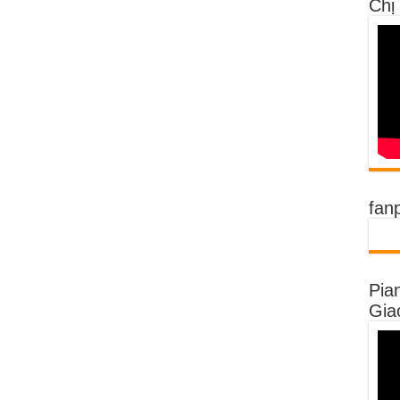
Chị
fan
Pia
Gia