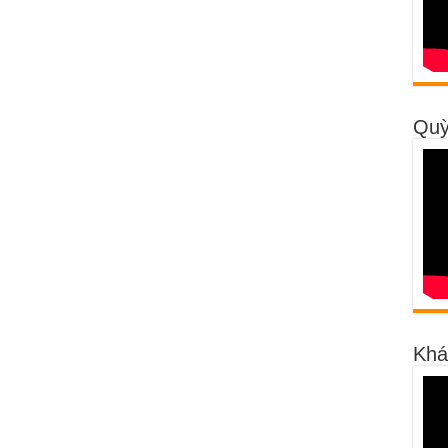
Quỳ
Khá