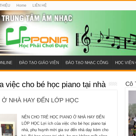
 THIỆU
Home
LIÊN HỆ
ONLINE
ĐÀO TẠO GIÁO VIÊN
ĐÀO TẠO NHẠC CÔNG
HỌC VIÊN 
a việc cho bé học piano tại nhà
Cô 
 Ở NHÀ HAY ĐẾN LỚP HỌC
NÊN CHO TRẺ HỌC PIANO Ở NHÀ HAY ĐẾN
LỚP HỌC Lợi ích của việc cho bé học piano tại
nhà, phụ huynh mời gia sư đến nhà dạy kèm cho