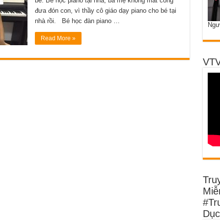
bé: Bé học piano tại nhà, ba mẹ không mất công
đưa đón con, vì thầy cô giáo dạy piano cho bé tại
nhà rồi. Bé học đàn piano …
Ngư
Read More »
VTV
Tru
Miễn
#Tr
Dục