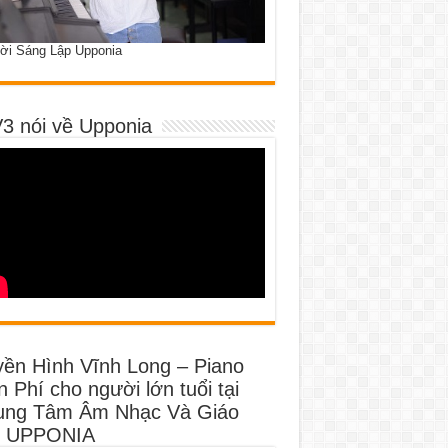
ời Sáng Lập Upponia
3 nói về Upponia
yền Hình Vĩnh Long – Piano
 Phí cho người lớn tuổi tại
ung Tâm Âm Nhạc Và Giáo
 UPPONIA