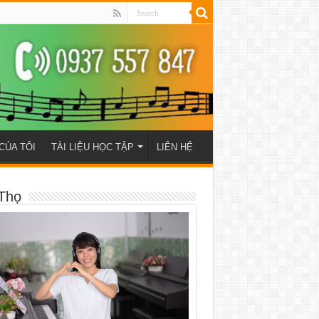
CỦA TÔI
TÀI LIỆU HỌC TẬP
LIÊN HỆ
Thọ