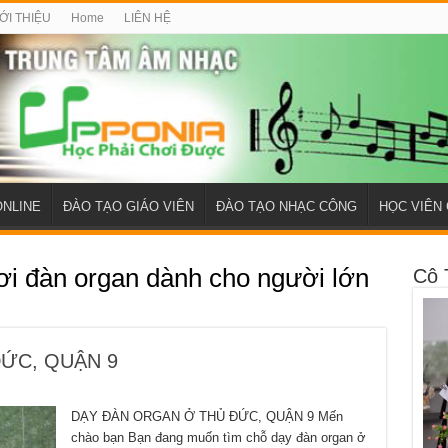
ỚI THIỆU
Home
LIÊN HỆ
ONLINE
ĐÀO TẠO GIÁO VIÊN
ĐÀO TẠO NHẠC CÔNG
HỌC VIÊN 
ơi đàn organ dành cho người lớn
Cô 
ỨC, QUẬN 9
DẠY ĐÀN ORGAN Ở THỦ ĐỨC, QUẬN 9 Mến
chào bạn Bạn đang muốn tìm chỗ dạy đàn organ ở