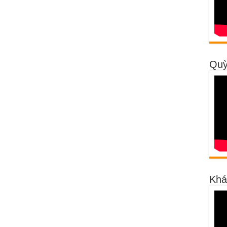
Quỳ
Khá