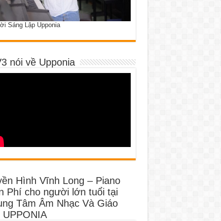
ời Sáng Lập Upponia
3 nói về Upponia
yền Hình Vĩnh Long – Piano
 Phí cho người lớn tuổi tại
ung Tâm Âm Nhạc Và Giáo
 UPPONIA