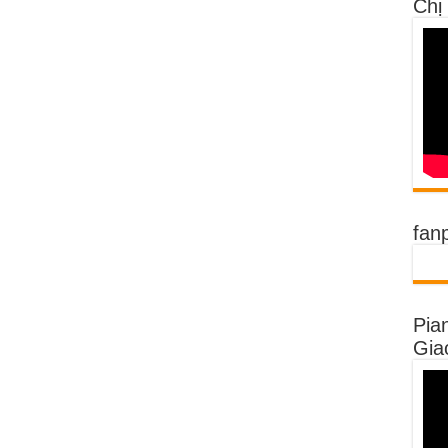
Chị
fan
Pia
Gia