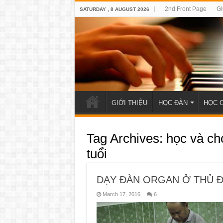
2nd Front Page
GI
SATURDAY , 8 AUGUST 2026
GIỚI THIỆU
HỌC ĐÀN
HỌC 
Tag Archives:
học và ch
tuổi
DẠY ĐÀN ORGAN Ở THỦ Đ
March 17, 2016
6