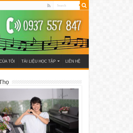
CỦA TÔI
TÀI LIỆU HỌC TẬP
LIÊN HỆ
Thọ