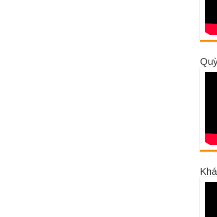
Quỳ
Khá