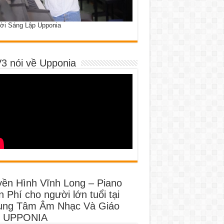
ời Sáng Lập Upponia
3 nói về Upponia
yền Hình Vĩnh Long – Piano
 Phí cho người lớn tuổi tại
ung Tâm Âm Nhạc Và Giáo
 UPPONIA