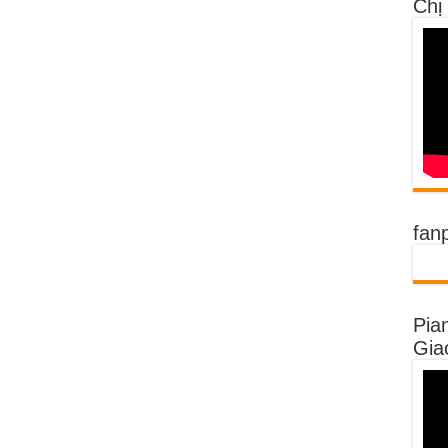
Chị
fan
Pia
Gia