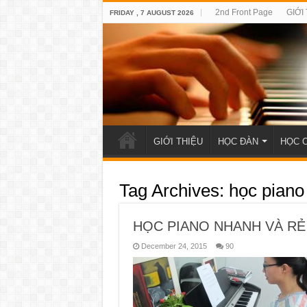
2nd Front Page
GIỚI
FRIDAY , 7 AUGUST 2026
GIỚI THIỆU
HỌC ĐÀN
HỌC 
Tag Archives:
học piano
HỌC PIANO NHANH VÀ RẺ
December 24, 2015
90