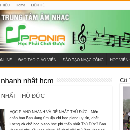
 THIỆU
Home
LIÊN HỆ
ONLINE
ĐÀO TẠO GIÁO VIÊN
ĐÀO TẠO NHẠC CÔNG
HỌC VIÊN 
 nhanh nhât hcm
Cô 
 NHẤT THỦ ĐỨC
HỌC PIANO NHANH VÀ RẺ NHẤT THỦ ĐỨC Mến
chào bạn Bạn đang tìm địa chỉ học piano uy tín, chất
lượng và chỗ học piano học phí thấp nhất Thủ Đức? Bạn