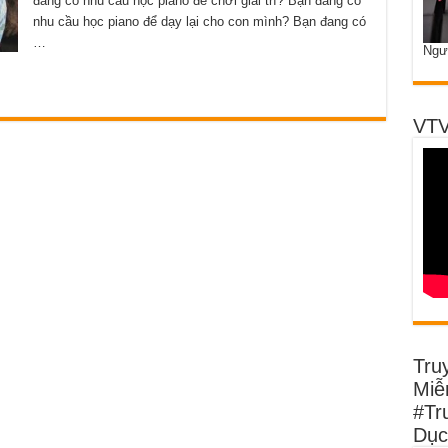
đang có nhu cầu học piano để chơi giải trí? Bạn đang có
nhu cầu học piano để dạy lại cho con mình? Bạn đang có
…
Ngư
VTV
Tru
Miễn
#Tr
Dục