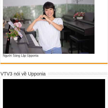
Người Sáng Lập Upponia
VTV3 nói về Upponia