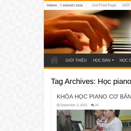
2nd Front Page
GIỚI
FRIDAY , 7 AUGUST 2026
GIỚI THIỆU
HỌC ĐÀN
HỌC 
Tag Archives:
Học pian
KHÓA HỌC PIANO CƠ BẢN
September 3, 2015
26