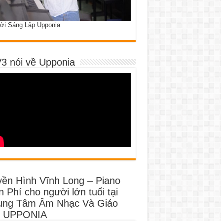
ời Sáng Lập Upponia
3 nói về Upponia
yền Hình Vĩnh Long – Piano
 Phí cho người lớn tuổi tại
ung Tâm Âm Nhạc Và Giáo
 UPPONIA