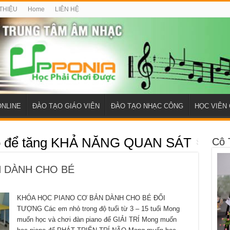
 THIỆU
Home
LIÊN HỆ
ONLINE
ĐÀO TẠO GIÁO VIÊN
ĐÀO TẠO NHẠC CÔNG
HỌC VIÊN 
o để tăng KHẢ NĂNG QUAN SÁT
Cô 
 DÀNH CHO BÉ
KHÓA HỌC PIANO CƠ BẢN DÀNH CHO BÉ ĐỐI
TƯỢNG Các em nhỏ trong độ tuổi từ 3 – 15 tuổi Mong
muốn học và chơi đàn piano để GIẢI TRÍ Mong muốn