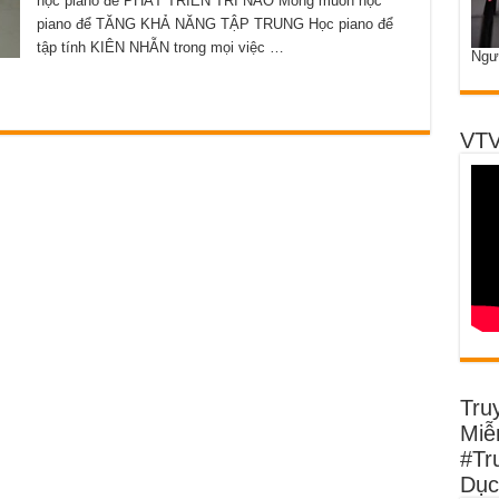
học piano để PHÁT TRIỂN TRÍ NÃO Mong muốn học
piano để TĂNG KHẢ NĂNG TẬP TRUNG Học piano để
tập tính KIÊN NHẪN trong mọi việc …
Ngư
VTV
Tru
Miễn
#Tr
Dục