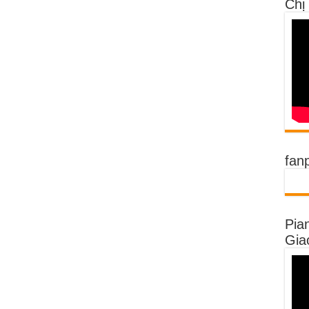
Chị
fan
Pia
Gia