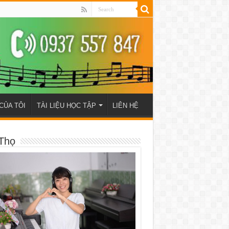
CỦA TÔI
TÀI LIỆU HỌC TẬP
LIÊN HỆ
Thọ