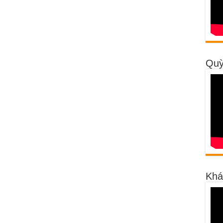
Quỳ
Khá