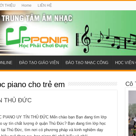
ỚI THIỆU
Home
LIÊN HỆ
ONLINE
ĐÀO TẠO GIÁO VIÊN
ĐÀO TẠO NHẠC CÔNG
HỌC VIÊN 
ọc piano cho trẻ em
Cô 
ÍN THỦ ĐỨC
C PIANO UY TÍN THỦ ĐỨC Mến chào bạn Bạn đang tìm lớp
no uy tín chất lượng ở quận Thủ Đức? Bạn đang tìm lớp học
 tại Thủ Đức, tìm nơi có phương pháp và kinh nghiệm dạy