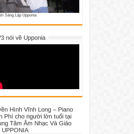
ời Sáng Lập Upponia
3 nói về Upponia
yền Hình Vĩnh Long – Piano
 Phí cho người lớn tuổi tại
ung Tâm Âm Nhạc Và Giáo
 UPPONIA