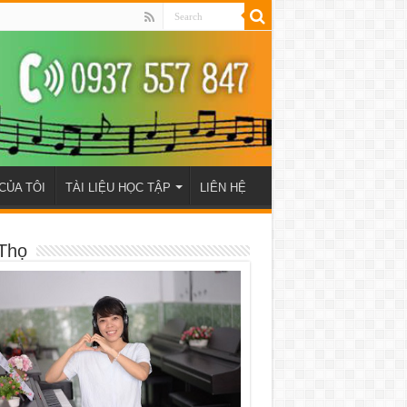
CỦA TÔI
TÀI LIỆU HỌC TẬP
LIÊN HỆ
Thọ