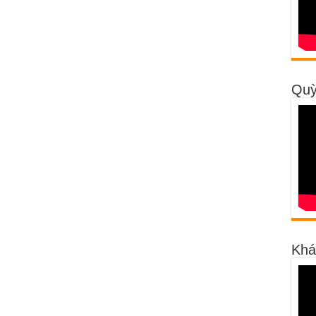
Quỳ
Khá