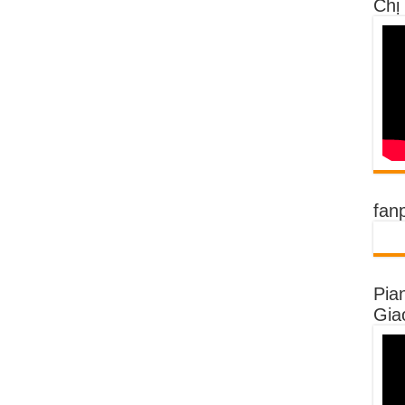
Chị
fan
Pia
Gia