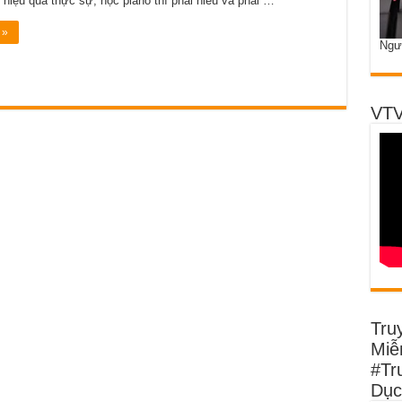
 hiệu quả thực sự, học piano thì phải hiểu và phải …
 »
Ngư
VTV
Tru
Miễn
#Tr
Dục