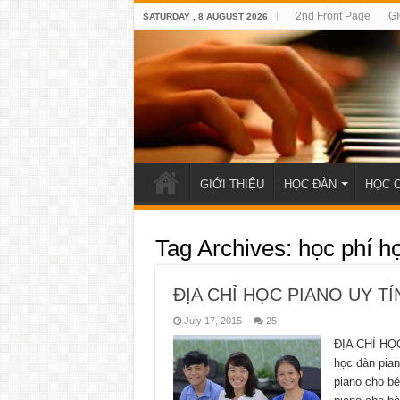
2nd Front Page
GI
SATURDAY , 8 AUGUST 2026
GIỚI THIỆU
HỌC ĐÀN
HỌC 
Tag Archives:
học phí h
ĐỊA CHỈ HỌC PIANO UY T
July 17, 2015
25
ĐỊA CHỈ HỌ
học đàn pia
piano cho bé