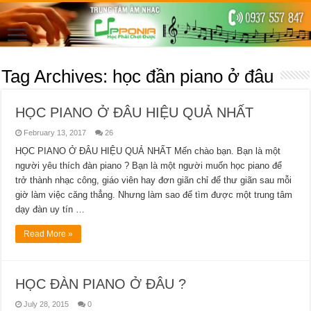
Tag Archives:
học đần piano ở đâu
HỌC PIANO Ở ĐÂU HIỆU QUẢ NHẤT
February 13, 2017
26
HỌC PIANO Ở ĐÂU HIỆU QUẢ NHẤT Mến chào bạn. Bạn là một
người yêu thích đàn piano ? Bạn là một người muốn học piano để
trở thành nhạc công, giáo viên hay đơn giãn chỉ để thư giãn sau mỗi
giờ làm việc căng thẳng. Nhưng làm sao để tìm được một trung tâm
dạy đàn uy tín …
Read More »
HỌC ĐÀN PIANO Ở ĐÂU ?
July 28, 2015
0