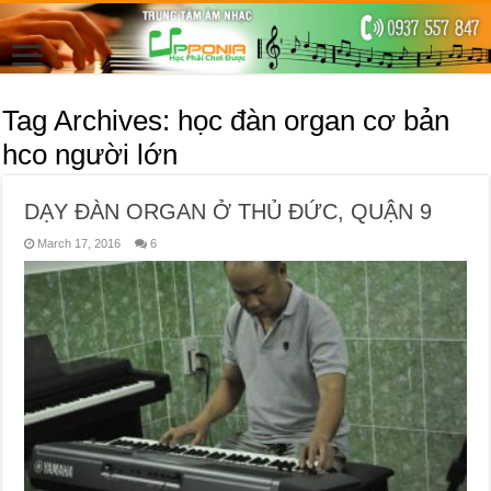
Tag Archives:
học đàn organ cơ bản
hco người lớn
DẠY ĐÀN ORGAN Ở THỦ ĐỨC, QUẬN 9
March 17, 2016
6