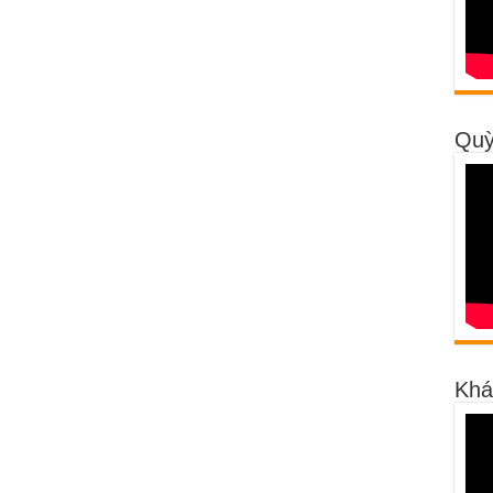
Quỳ
Khá