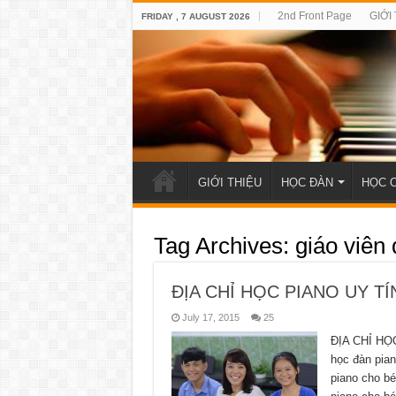
2nd Front Page
GIỚI
FRIDAY , 7 AUGUST 2026
GIỚI THIỆU
HỌC ĐÀN
HỌC 
Tag Archives:
giáo viên
ĐỊA CHỈ HỌC PIANO UY T
July 17, 2015
25
ĐỊA CHỈ HỌ
học đàn pia
piano cho bé