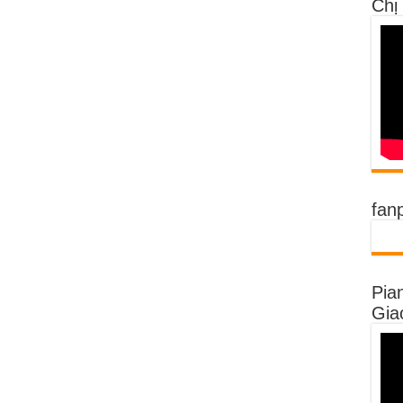
Chị
fan
Pia
Gia