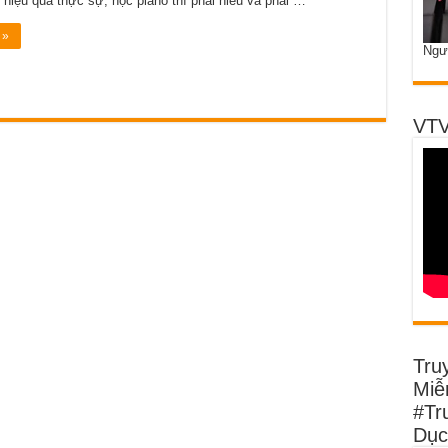
 hiệu quả thực sự, học piano thì phải hiểu và phải …
 »
Ngư
VTV
Tru
Miễn
#Tr
Dục