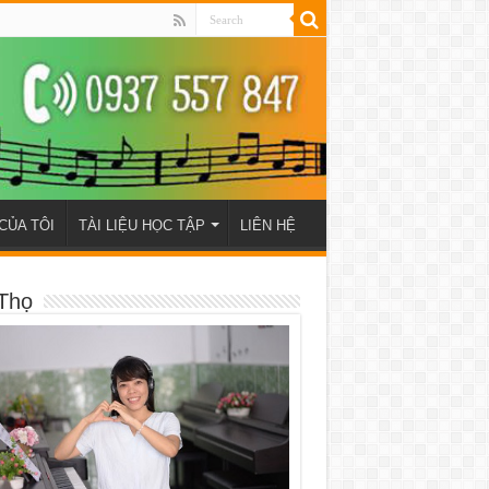
CỦA TÔI
TÀI LIỆU HỌC TẬP
LIÊN HỆ
Thọ