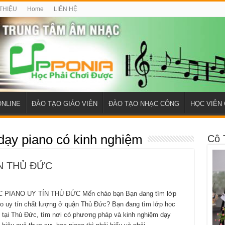
 THIỆU
Home
LIÊN HỆ
ONLINE
ĐÀO TẠO GIÁO VIÊN
ĐÀO TẠO NHẠC CÔNG
HỌC VIÊN 
 dạy piano có kinh nghiệm
Cô 
ÍN THỦ ĐỨC
C PIANO UY TÍN THỦ ĐỨC Mến chào bạn Bạn đang tìm lớp
no uy tín chất lượng ở quận Thủ Đức? Bạn đang tìm lớp học
 tại Thủ Đức, tìm nơi có phương pháp và kinh nghiệm dạy