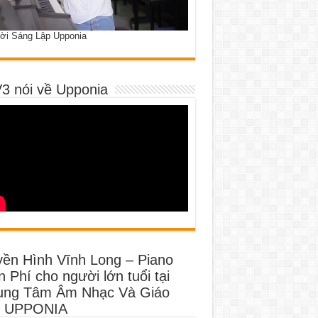
ời Sáng Lập Upponia
3 nói về Upponia
yền Hình Vĩnh Long – Piano
 Phí cho người lớn tuổi tại
ung Tâm Âm Nhạc Và Giáo
 UPPONIA