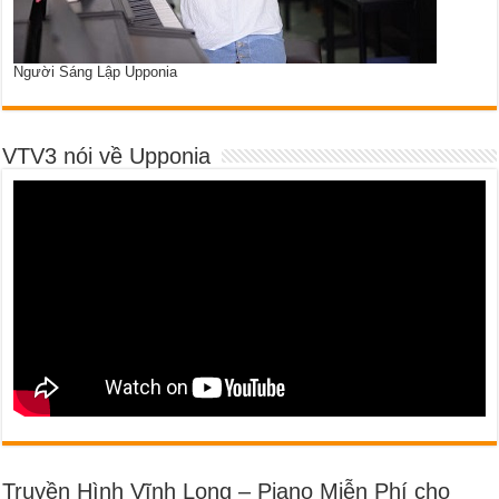
Người Sáng Lập Upponia
VTV3 nói về Upponia
Truyền Hình Vĩnh Long – Piano Miễn Phí cho