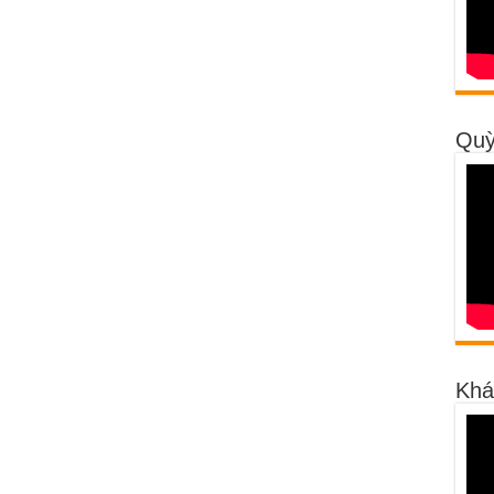
Quỳ
Khá