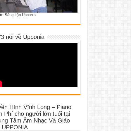
ời Sáng Lập Upponia
3 nói về Upponia
yền Hình Vĩnh Long – Piano
 Phí cho người lớn tuổi tại
ung Tâm Âm Nhạc Và Giáo
 UPPONIA