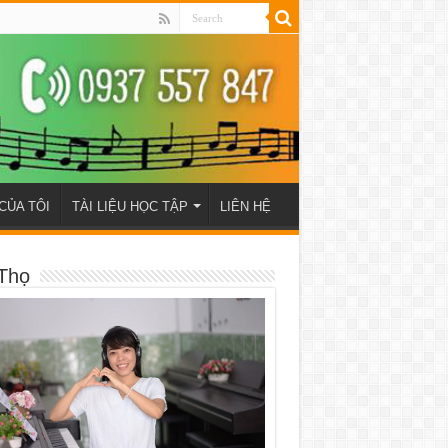
CỦA TÔI
TÀI LIỆU HỌC TẬP
LIÊN HỆ
Thọ