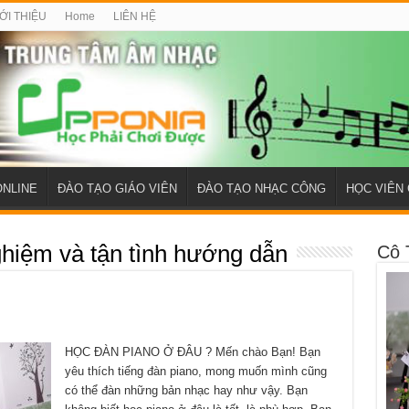
ỚI THIỆU
Home
LIÊN HỆ
ONLINE
ĐÀO TẠO GIÁO VIÊN
ĐÀO TẠO NHẠC CÔNG
HỌC VIÊN 
ghiệm và tận tình hướng dẫn
Cô 
HỌC ĐÀN PIANO Ở ĐÂU ? Mến chào Bạn! Bạn
yêu thích tiếng đàn piano, mong muốn mình cũng
có thể đàn những bản nhạc hay như vậy. Bạn