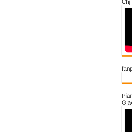
Chị
fan
Pia
Gia