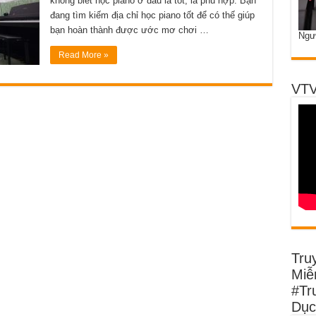
không biết học piano ở đâu là tốt, là phù hợp. Bạn
đang tìm kiếm địa chỉ học piano tốt để có thế giúp
bạn hoàn thành được ước mơ chơi …
Ngư
Read More »
VTV
Tru
Miễn
#Tr
Dục