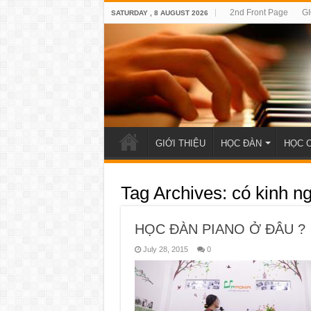
2nd Front Page
GI
SATURDAY , 8 AUGUST 2026
GIỚI THIỆU
HỌC ĐÀN
HỌC 
Tag Archives:
có kinh n
HỌC ĐÀN PIANO Ở ĐÂU ?
July 28, 2015
0