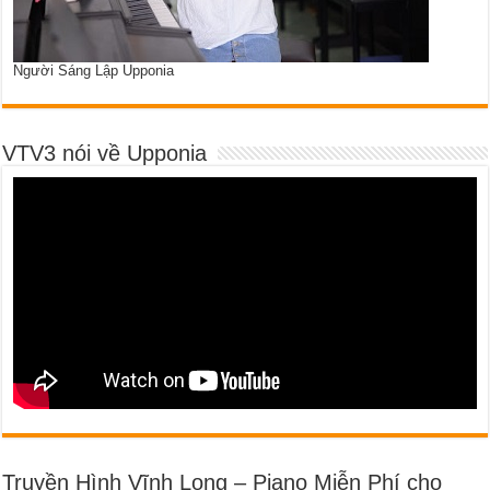
Người Sáng Lập Upponia
VTV3 nói về Upponia
Truyền Hình Vĩnh Long – Piano Miễn Phí cho