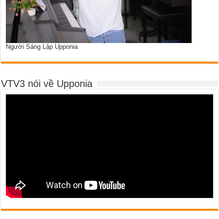
Người Sáng Lập Upponia
VTV3 nói về Upponia