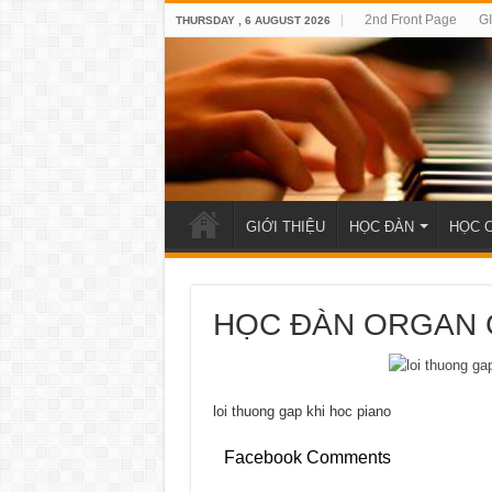
2nd Front Page
G
THURSDAY , 6 AUGUST 2026
GIỚI THIỆU
HỌC ĐÀN
HỌC 
HỌC ĐÀN ORGAN 
loi thuong gap khi hoc piano
Facebook Comments