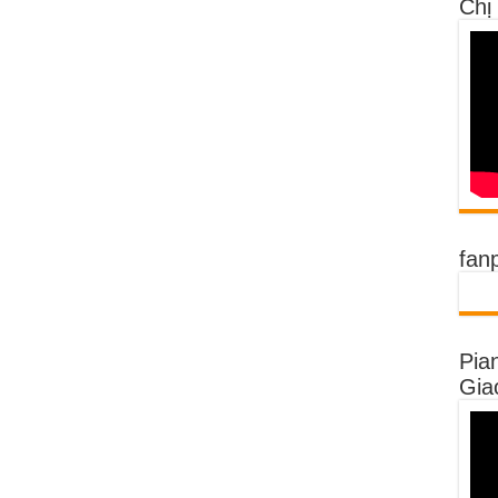
Chị
fan
Pia
Gia