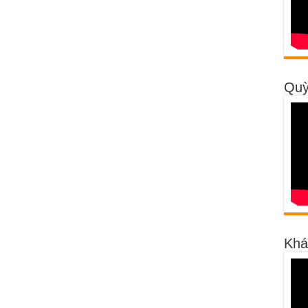
Quỳ
Khá