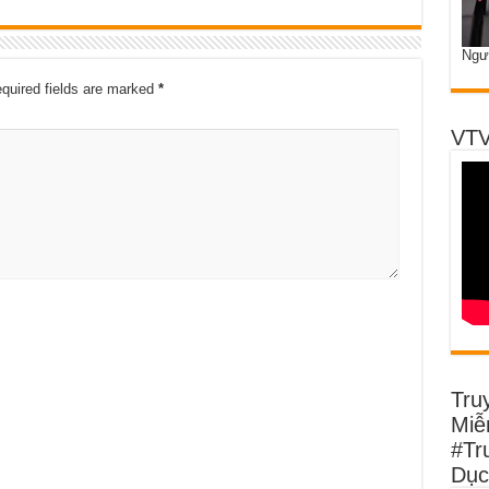
Ngư
quired fields are marked
*
VTV
Tru
Miễn
#Tr
Dục