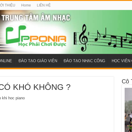
IỚI THIỆU
Home
LIÊN HỆ
ONLINE
ĐÀO TẠO GIÁO VIÊN
ĐÀO TẠO NHẠC CÔNG
HỌC VIÊN 
Cô 
CÓ KHÓ KHÔNG ?