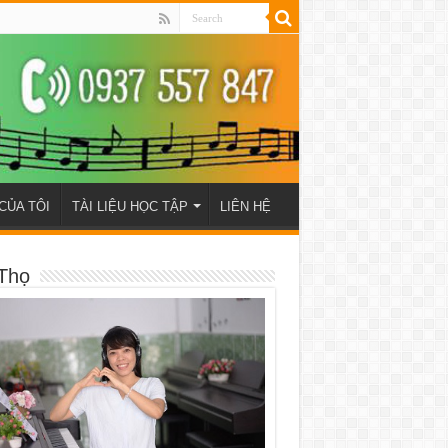
CỦA TÔI
TÀI LIỆU HỌC TẬP
LIÊN HỆ
Thọ