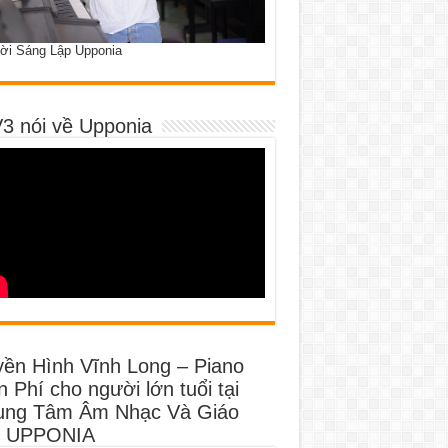
ời Sáng Lập Upponia
3 nói về Upponia
yền Hình Vĩnh Long – Piano
 Phí cho người lớn tuổi tại
ung Tâm Âm Nhạc Và Giáo
 UPPONIA