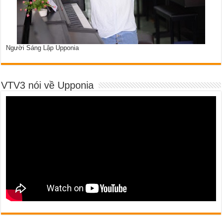
Người Sáng Lập Upponia
VTV3 nói về Upponia