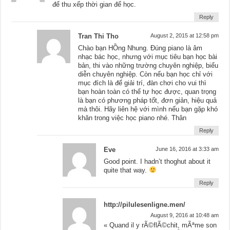
để thu xếp thời gian để học.
Reply
Tran Thi Tho
August 2, 2015 at 12:58 pm
Chào bạn HỒng Nhung. Đúng piano là âm
nhạc bác học, nhưng với mục tiêu bạn học bài
bản, thi vào những trường chuyên nghiệp, biểu
diễn chuyên nghiệp. Còn nếu bạn học chỉ với
mục đích là để giải trí, đàn chơi cho vui thì
bạn hoàn toàn có thể tự học được, quan trọng
là bạn có phương pháp tốt, đơn giản, hiệu quả
mà thôi. Hãy liên hệ với mình nếu bạn gặp khó
khăn trong việc học piano nhé. Thân
Reply
Eve
June 16, 2016 at 3:33 am
Good point. I hadn’t thoghut about it
quite that way.
Reply
http://pilulesenligne.men/
August 9, 2016 at 10:48 am
« Quand il y rÃ©flÃ©chit, mÃªme son