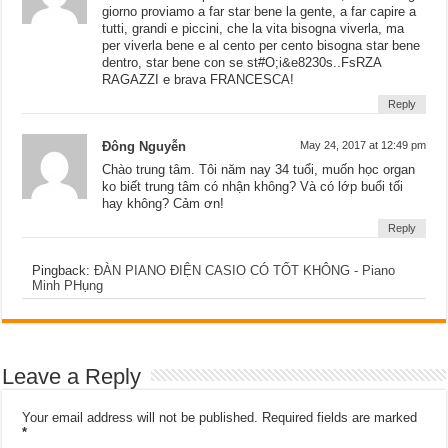
giorno proviamo a far star bene la gente, a far capire a
tutti, grandi e piccini, che la vita bisogna viverla, ma
per viverla bene e al cento per cento bisogna star bene
dentro, star bene con se st#O;i&e8230s..FsRZA
RAGAZZI e brava FRANCESCA!
Reply
Đông Nguyễn
May 24, 2017 at 12:49 pm
Chào trung tâm. Tôi năm nay 34 tuổi, muốn học organ
ko biết trung tâm có nhận không? Và có lớp buổi tối
hay không? Cảm ơn!
Reply
Pingback:
ĐÀN PIANO ĐIỆN CASIO CÓ TỐT KHÔNG - Piano
Minh PHụng
Leave a Reply
Your email address will not be published.
Required fields are marked
*