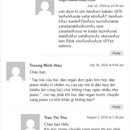
July 15, 2016 at 10:30 am
can diyor ki:slm benÄ±m babam 1976
tarÄ±hÄ±nde vefat etmÄ±ÅŸ benÄ±m
kÄ±z kardeÅŸlerÄ±m tazmÄ±natda
yararlanabÄ±lÄ±rmÄ± eyer
yararlanÄ±rsa ne kadar tazmÄ±nat
alabÄ±lÄ±r yardÄ±mcÄ± olursanÄ±z
ben Ã§ok sevÄ±nÄ±rÄ±m tÅŸklr
edrimm
Reply
Truong Minh Hieu
July 29, 2015 at 8:56 am
Chào bạn,
” Tay trái của học đàn organ đơn giản hơn học đàn
piano nhiều vì nhiệm vụ của tay trái là đàn hợp âm
(nhiều âm cùng lúc) chứ không chạy ngón nhiều như
piano.”, còn tay phải khi học đàn organ trước chuyển
sang piano có khó khăn gì không bạn?
Reply
Tran Thi Tho
August 2, 2015 at 1:35 pm
Chào bạn Hiếu
Khi học organ chuyển sang piano thì tay phải