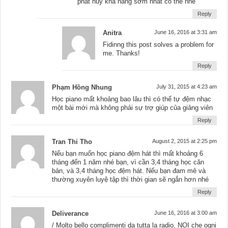
phát huy khả năng sớm nhất có thể nhé
Reply
Anitra
June 16, 2016 at 3:31 am
Fidinng this post solves a problem for
me. Thanks!
Reply
Phạm Hồng Nhung
July 31, 2015 at 4:23 am
Học piano mất khoảng bao lâu thì có thể tự đệm nhạc
một bài mới mà không phải sự trợ giúp của giảng viên
Reply
Tran Thi Tho
August 2, 2015 at 2:25 pm
Nếu bạn muốn học piano đệm hát thì mất khoảng 6
tháng đến 1 năm nhé bạn, vì cần 3,4 tháng học căn
bản, và 3,4 tháng học đệm hát. Nếu bạn đam mê và
thường xuyên luyệ tập thì thời gian sẽ ngắn hơn nhé
Reply
Deliverance
June 16, 2016 at 3:00 am
/ Molto bello complimenti da tutta la radio, NOI che ogni