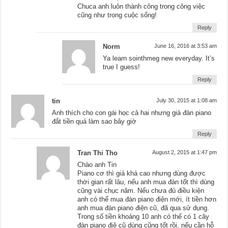
Chuca anh luôn thành công trong công việc
cũng như trong cuộc sống!
Reply
Norm
June 16, 2016 at 3:53 am
Ya learn sointhmeg new everyday. It’s
true I guess!
Reply
tin
July 30, 2015 at 1:08 am
Anh thích cho con gái học cả hai nhưng giá đàn piano
đắt tiền quá làm sao bây giờ
Reply
Tran Thi Tho
August 2, 2015 at 1:47 pm
Chào anh Tin
Piano cơ thì giá khá cao nhưng dùng được
thời gian rất lâu, nếu anh mua đàn tốt thì dùng
cũng vài chục năm. Nếu chưa đủ điều kiện
anh có thể mua đàn piano điện mới, ít tiền hơn
anh mua đàn piano điện cũ, đã qua sử dụng.
Trong số tiền khoảng 10 anh có thể có 1 cây
đàn piano điệ cũ dùng cũng tốt rồi, nếu cần hỗ