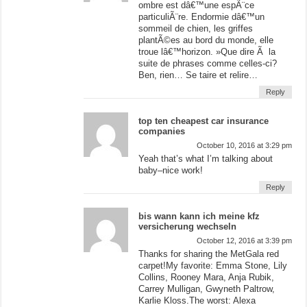
ombre est dâ€™une espÃ¨ce
particuliÃ¨re. Endormie dâ€™un
sommeil de chien, les griffes
plantÃ©es au bord du monde, elle
troue lâ€™horizon. »Que dire Ã la
suite de phrases comme celles-ci?
Ben, rien… Se taire et relire…
Reply
top ten cheapest car insurance
companies
October 10, 2016 at 3:29 pm
Yeah that’s what I’m talking about
baby–nice work!
Reply
bis wann kann ich meine kfz
versicherung wechseln
October 12, 2016 at 3:39 pm
Thanks for sharing the MetGala red
carpet!My favorite: Emma Stone, Lily
Collins, Rooney Mara, Anja Rubik,
Carrey Mulligan, Gwyneth Paltrow,
Karlie Kloss.The worst: Alexa