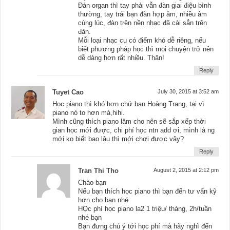
Đàn organ thì tay phải vẫn đàn giai điệu bình
thường, tay trái bạn đàn hợp âm, nhiều âm
cùng lúc, đàn trên nền nhạc đã cài sẳn trên
đàn.
Mỗi loại nhạc cụ có điểm khó dễ riêng, nếu
biết phương pháp học thì mọi chuyện trở nên
dễ dàng hơn rất nhiều. Thân!
Reply
Tuyet Cao
July 30, 2015 at 3:52 am
Học piano thì khó hơn chứ bạn Hoàng Trang, tại vì
piano nó to hơn mà,hihi.
Mình cũng thích piano lăm cho nên sẽ sắp xếp thời
gian học mới được, chi phí học ntn add ơi, mình là ng
mới ko biết bao lâu thì mới chơi được vậy?
Reply
Tran Thi Tho
August 2, 2015 at 2:12 pm
Chào bạn
Nếu bạn thích học piano thì bạn đến tư vấn kỹ
hơn cho bạn nhé
HỌc phí học piano la2 1 triệu/ tháng, 2h/tuần
nhé bạn
Bạn đưng chú ý tới học phí mà hãy nghĩ đến