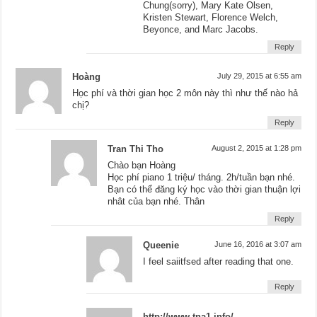
Chung(sorry), Mary Kate Olsen,
Kristen Stewart, Florence Welch,
Beyonce, and Marc Jacobs.
Reply
Hoàng
July 29, 2015 at 6:55 am
Học phí và thời gian học 2 môn này thì như thế nào hả
chị?
Reply
Tran Thi Tho
August 2, 2015 at 1:28 pm
Chào bạn Hoàng
Học phí piano 1 triệu/ tháng. 2h/tuần bạn nhé.
Bạn có thể đăng ký học vào thời gian thuận lợi
nhât của bạn nhé. Thân
Reply
Queenie
June 16, 2016 at 3:07 am
I feel saiitfsed after reading that one.
Reply
http://www.tna1.info/