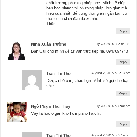
chất lượng, phương pháp học. MÌnh sẽ giúp
bạn học piano với phương pháp đơn giản mà
hiệu quả nhất, để trong thời gian ngắn bạn có
thể tự tin chơi đàn được nhé
Thân!
Reply
Ninh Xuân Trường
July 30, 2015 at 3:54 am
Bạn Call cho mình để tư vấn trực tiếp ha. 0947697743
Reply
Tran Thi Tho
August 2, 2015 at 2:13 pm
Được nhé bạn, chào bạn. MÌnh sẽ gọi cho bạn
sớm
Reply
Ngô Phạm Thu Thủy
July 30, 2015 at 5:00 am
Vậy là học organ khó hơn piano hả chị.
Reply
Tran Thi Tho
August 2, 2015 at 2:14 pm