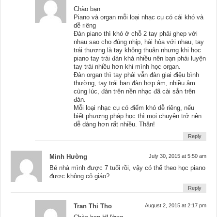
Chào bạn
Piano và organ mỗi loại nhạc cụ có cái khó và
dễ riêng
Đàn piano thì khó ở chỗ 2 tay phải ghep với
nhau sao cho đúng nhịp, hài hòa với nhau, tay
trái thương là tay không thuận nhưng khi học
piano tay trái đàn khá nhiều nên bạn phải luyện
tay trái nhiều hơn khi mình học organ.
Đàn organ thì tay phải vẫn đàn giai điệu bình
thường, tay trái bạn đàn hợp âm, nhiều âm
cùng lúc, đàn trên nền nhạc đã cài sẳn trên
đàn.
Mỗi loại nhạc cụ có điểm khó dễ riêng, nếu
biết phương pháp học thì mọi chuyện trở nên
dễ dàng hơn rất nhiều. Thân!
Reply
Minh Hường
July 30, 2015 at 5:50 am
Bé nhà mình được 7 tuổi rồi, vậy có thể theo học piano
được không cô giáo?
Reply
Tran Thi Tho
August 2, 2015 at 2:17 pm