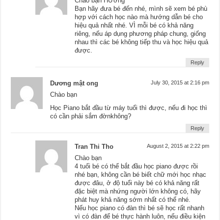
Chào bạn HƯờng
Bạn hãy đưa bé đến nhé, mình sẽ xem bé phù
hợp với cách học nào mà hướng dẫn bé cho
hiệu quả nhất nhé. VÌ mỗi bé có khả năng
riêng, nếu áp dụng phương pháp chung, giống
nhau thì các bé không tiếp thu và học hiệu quả
được.
Reply
Dương mật ong
July 30, 2015 at 2:16 pm
Chào bạn
Học Piano bắt đầu từ máy tuổi thì được, nếu đi học thì
có cần phải sắm đờnkhông?
Reply
Tran Thi Tho
August 2, 2015 at 2:22 pm
Chào bạn
4 tuổi bé có thể bắt đầu học piano được rồi
nhé bạn, không cần bé biết chữ mới học nhạc
được đâu, ở độ tuổi này bé có khả năng rất
đặc biệt mà nhứng người lớn không có, hãy
phát huy khả năng sớm nhất có thể nhé.
Nếu học piano có đàn thì bé sẽ học rất nhanh
vì có đàn để bé thực hành luôn, nếu điều kiện