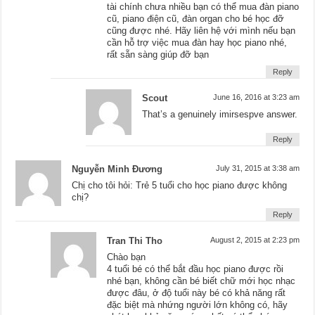
tài chính chưa nhiều bạn có thể mua đàn piano
cũ, piano điện cũ, đàn organ cho bé học đỡ
cũng được nhé. Hãy liên hệ với mình nếu bạn
cần hỗ trợ việc mua đàn hay học piano nhé,
rất sẵn sàng giúp đỡ bạn
Reply
Scout
June 16, 2016 at 3:23 am
That’s a genuinely imirsespve answer.
Reply
Nguyễn Minh Đương
July 31, 2015 at 3:38 am
Chị cho tôi hỏi: Trẻ 5 tuổi cho học piano được không
chị?
Reply
Tran Thi Tho
August 2, 2015 at 2:23 pm
Chào bạn
4 tuổi bé có thể bắt đầu học piano được rồi
nhé bạn, không cần bé biết chữ mới học nhạc
được đâu, ở độ tuổi này bé có khả năng rất
đặc biệt mà nhứng người lớn không có, hãy