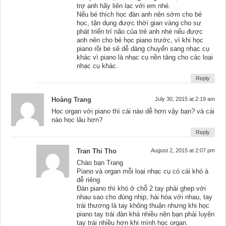
trợ anh hãy liên lạc với em nhé.
Nếu bé thích học đàn anh nên sớm cho bé
học, tận dụng được thời gian vàng cho sự
phát triển trí não của trẻ anh nhé nếu được
anh nên cho bé học piano trước, vì khi học
piano rồi bé sẽ dễ dàng chuyển sang nhạc cụ
khác vì piano là nhạc cụ nền tảng cho các loại
nhạc cụ khác.
Reply
Hoàng Trang
July 30, 2015 at 2:19 am
Học organ với piano thì cái nào dễ hơn vậy bạn? và cái
nào học lâu hơn?
Reply
Tran Thi Tho
August 2, 2015 at 2:07 pm
Chào bạn Trang
Piano và organ mỗi loại nhạc cụ có cái khó à
dễ riêng
Đàn piano thì khó ở chỗ 2 tay phải ghep với
nhau sao cho đúng nhịp, hài hòa với nhau, tay
trái thương là tay không thuận nhưng khi học
piano tay trái đàn khá nhiều nên bạn phải luyện
tay trái nhiều hơn khi mình học organ.