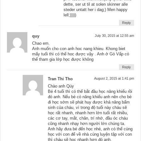
dette, ser ut til at solen skinner alle
steder untatt her i dag;) Men happy
lell;)))))
Reply
quy
July 30, 2015 at 12:55 am
Chao em.
Anh muốn cho con anh hoc nang khieu. Khong biet
mấy tuổi thì có thể hoc được vậy . Anh ở Gò Vấp có
thể tham gia lớp học được không
Reply
Tran Thi Tho
August 2, 2015 at 1:41 pm
Chào anh Qúy
Bé 4 tuổi thì có thể bắt đầu học năng khiếu rồi
đó anh. Nếu bé có năng khiếu anh nên cho bé
đi học sớm sẽ phát huy được khả năng bẩm
sinh của cháu, vì trong độ tuổi này cháu sẽ
học rất nhanh, nhanh hơn lớn tuổi rất nhiều,
các cơ tay, mắt, chân, trí nhớ, đầu óc cháu
cũng nhanh nhạy hơn người lớn chúng ta.
Anh hãy đưa bé đến học nhé, anh có thể cùng
học với con để về nhà cùng luyện tập với con
thì cháu sẽ học nhanh hơn đó anh.