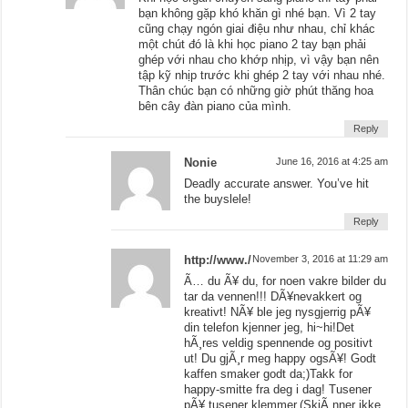
bạn không gặp khó khăn gì nhé bạn. Vì 2 tay
cũng chạy ngón giai điệu như nhau, chỉ khác
một chút đó là khi học piano 2 tay bạn phải
ghép với nhau cho khớp nhịp, vì vậy bạn nên
tập kỹ nhịp trước khi ghép 2 tay với nhau nhé.
Thân chúc bạn có những giờ phút thăng hoa
bên cây đàn piano của mình.
Reply
Nonie
June 16, 2016 at 4:25 am
Deadly accurate answer. You’ve hit
the buyslele!
Reply
http://www./
November 3, 2016 at 11:29 am
Ã… du Ã¥ du, for noen vakre bilder du
tar da vennen!!! DÃ¥nevakkert og
kreativt! NÃ¥ ble jeg nysgjerrig pÃ¥
din telefon kjenner jeg, hi~hi!Det
hÃ¸res veldig spennende og positivt
ut! Du gjÃ¸r meg happy ogsÃ¥! Godt
kaffen smaker godt da;)Takk for
happy-smitte fra deg i dag! Tusener
pÃ¥ tusener klemmer.(SkjÃ¸nner ikke