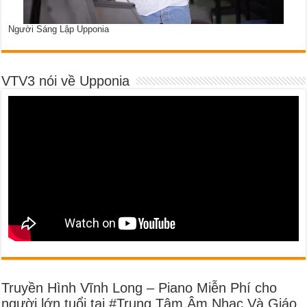
Người Sáng Lập Upponia
VTV3 nói về Upponia
Truyền Hình Vĩnh Long – Piano Miễn Phí cho
người lớn tuổi tại #Trung Tâm Âm Nhạc Và Giáo