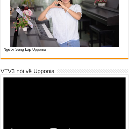
Người Sáng Lập Upponia
VTV3 nói về Upponia