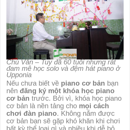
Chú Văn – Tuy đã 60 tuổi nhưng rất
đam mê học solo và đệm hát piano ở
Upponia
Nếu chưa biết về
piano cơ bản
bạn
nên
đăng ký một khóa học piano
cơ bản
trước. Bởi vì, khóa học piano
cơ bản là nền tảng cho
mọi cách
chơi đàn piano
. Không nắm được
cơ bản bạn sẽ gặp khó khăn khi chơi
bất kỳ thể loại gì và nhiều khi dễ bỏ