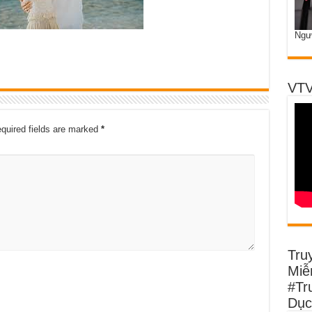
Ngư
VTV
quired fields are marked
*
Tru
Miễn
#Tr
Dục