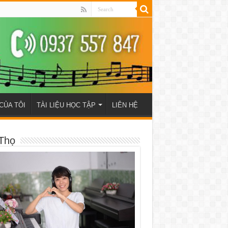
CỦA TÔI
TÀI LIỆU HỌC TẬP
LIÊN HỆ
Thọ