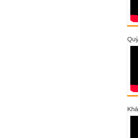
Quỳ
Khá