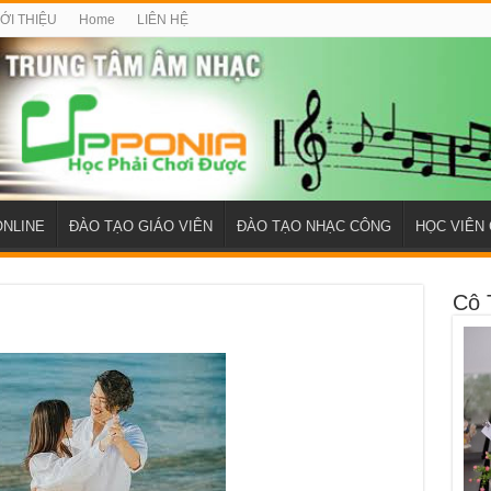
IỚI THIỆU
Home
LIÊN HỆ
ONLINE
ĐÀO TẠO GIÁO VIÊN
ĐÀO TẠO NHẠC CÔNG
HỌC VIÊN 
Cô 