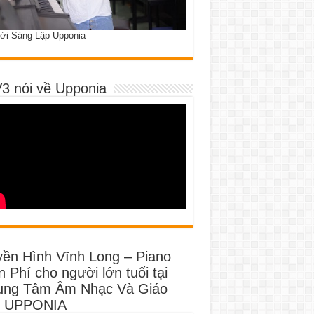
ời Sáng Lập Upponia
3 nói về Upponia
yền Hình Vĩnh Long – Piano
 Phí cho người lớn tuổi tại
ung Tâm Âm Nhạc Và Giáo
 UPPONIA