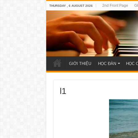
2nd Front Page
G
THURSDAY , 6 AUGUST 2026
GIỚI THIỆU
HỌC ĐÀN
HỌC 
l1