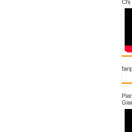
Chị
fan
Pia
Gia