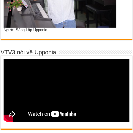
Người Sáng Lập Upponia
VTV3 nói về Upponia