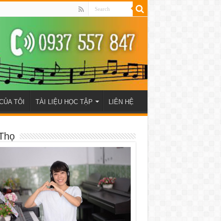
CỦA TÔI
TÀI LIỆU HỌC TẬP
LIÊN HỆ
Thọ