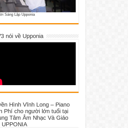
ời Sáng Lập Upponia
3 nói về Upponia
yền Hình Vĩnh Long – Piano
 Phí cho người lớn tuổi tại
ung Tâm Âm Nhạc Và Giáo
 UPPONIA