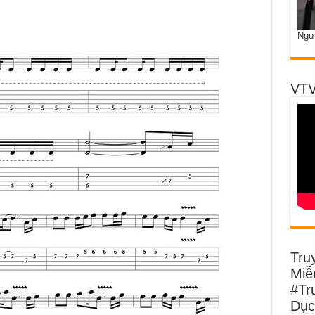
Ngư
VTV
Tru
Miễn
#Tr
Dục