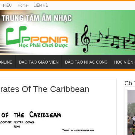
I THIỆU
Home
LIÊN HỆ
ONLINE
ĐÀO TẠO GIÁO VIÊN
ĐÀO TẠO NHẠC CÔNG
HỌC VIÊN 
Cô 
irates Of The Caribbean