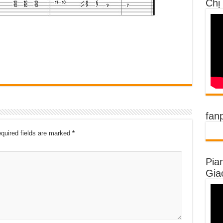
Chị
fan
quired fields are marked
*
Pia
Gia