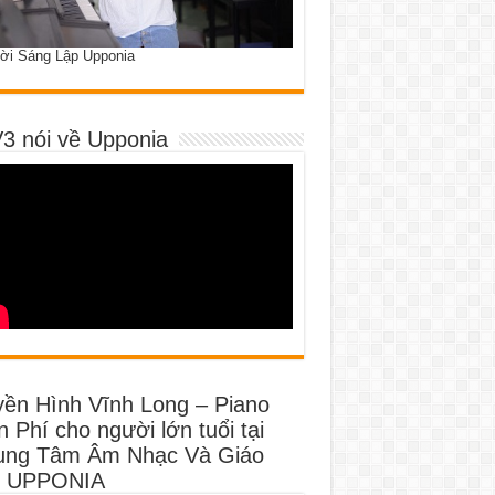
ời Sáng Lập Upponia
3 nói về Upponia
yền Hình Vĩnh Long – Piano
 Phí cho người lớn tuổi tại
ung Tâm Âm Nhạc Và Giáo
 UPPONIA