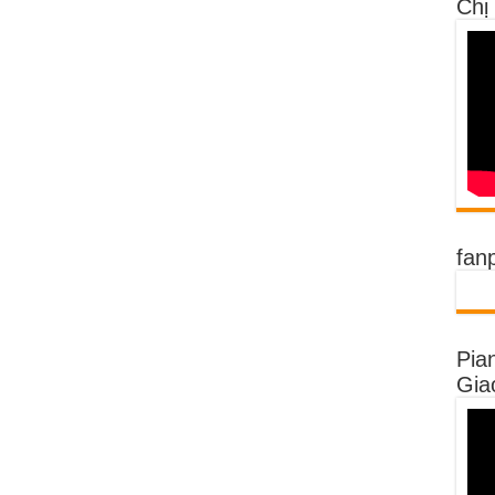
Chị
fan
Pia
Gia