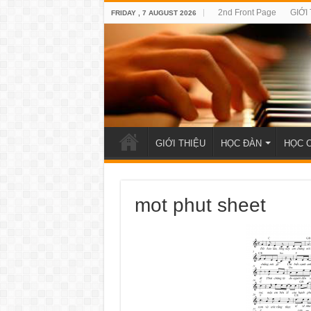
2nd Front Page
GIỚI
FRIDAY , 7 AUGUST 2026
GIỚI THIỆU
HỌC ĐÀN
HỌC 
mot phut sheet