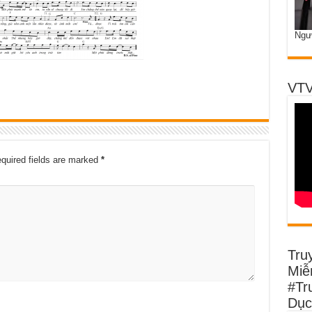
Ngư
VTV
quired fields are marked
*
Tru
Miễn
#Tr
Dục