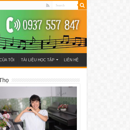
CỦA TÔI
TÀI LIỆU HỌC TẬP
LIÊN HỆ
Thọ