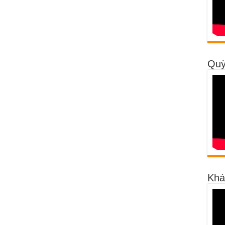
Quỳ
Khá