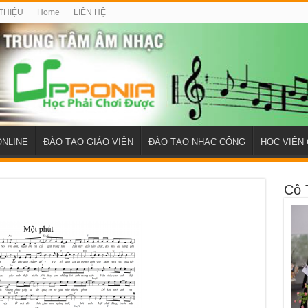
 THIỆU
Home
LIÊN HỆ
ONLINE
ĐÀO TẠO GIÁO VIÊN
ĐÀO TẠO NHẠC CÔNG
HỌC VIÊN 
Cô 