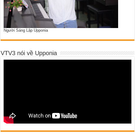
Người Sáng Lập Upponia
VTV3 nói về Upponia