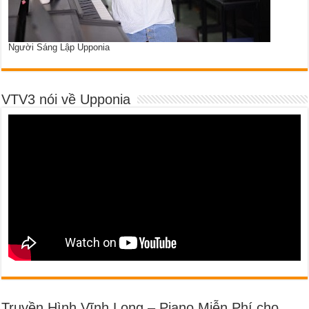
Người Sáng Lập Upponia
VTV3 nói về Upponia
Truyền Hình Vĩnh Long – Piano Miễn Phí cho