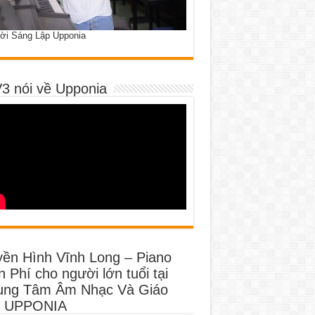
ời Sáng Lập Upponia
3 nói về Upponia
yền Hình Vĩnh Long – Piano
 Phí cho người lớn tuổi tại
ung Tâm Âm Nhạc Và Giáo
 UPPONIA