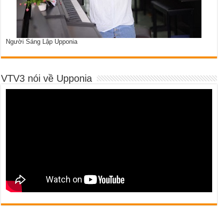
Người Sáng Lập Upponia
VTV3 nói về Upponia