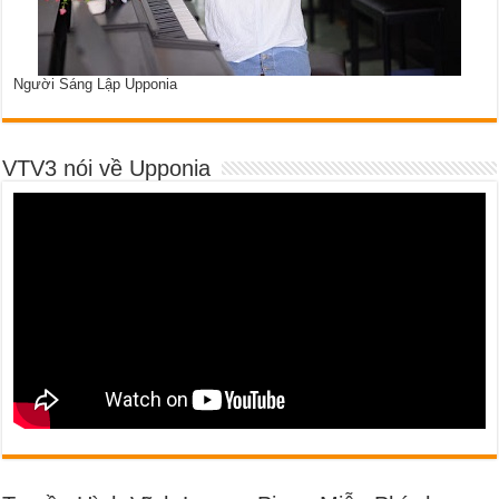
Người Sáng Lập Upponia
VTV3 nói về Upponia