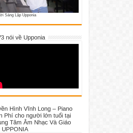
ời Sáng Lập Upponia
3 nói về Upponia
yền Hình Vĩnh Long – Piano
 Phí cho người lớn tuổi tại
ung Tâm Âm Nhạc Và Giáo
 UPPONIA