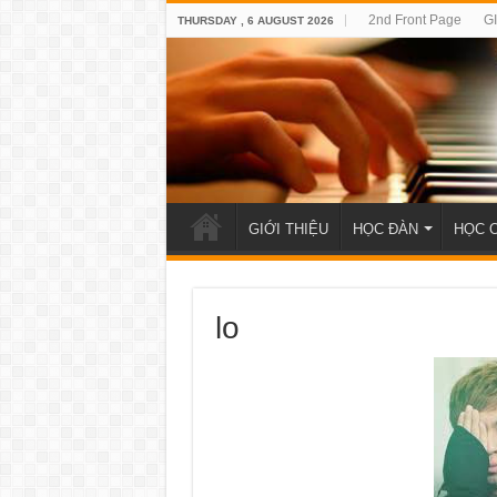
2nd Front Page
G
THURSDAY , 6 AUGUST 2026
GIỚI THIỆU
HỌC ĐÀN
HỌC 
lo