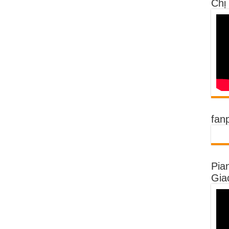
Chị
fan
Pia
Gia