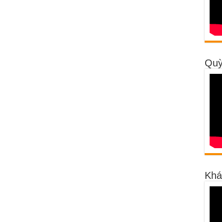
Quỳ
Khá