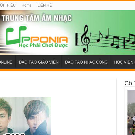
IỚI THIỆU
Home
LIÊN HỆ
ONLINE
ĐÀO TẠO GIÁO VIÊN
ĐÀO TẠO NHẠC CÔNG
HỌC VIÊN 
Cô 