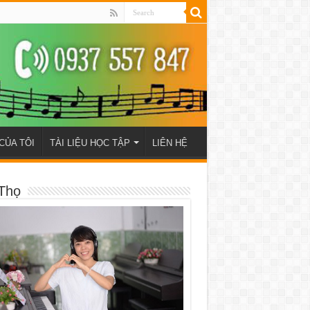
CỦA TÔI
TÀI LIỆU HỌC TẬP
LIÊN HỆ
Thọ