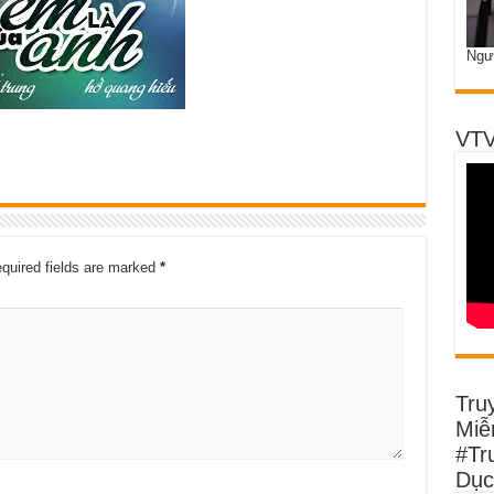
Ngư
VTV
quired fields are marked
*
Tru
Miễn
#Tr
Dục