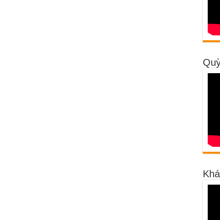
Quỳ
Khá