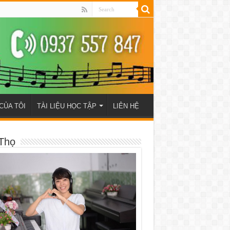
CỦA TÔI
TÀI LIỆU HỌC TẬP
LIÊN HỆ
Thọ