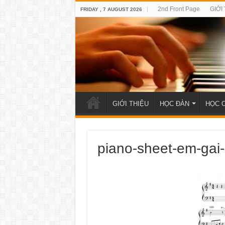
2nd Front Page
GIỚI
FRIDAY , 7 AUGUST 2026
GIỚI THIỆU
HỌC ĐÀN
HỌC 
piano-sheet-em-gai