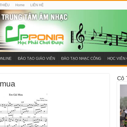
 THIỆU
Home
LIÊN HỆ
ONLINE
ĐÀO TẠO GIÁO VIÊN
ĐÀO TẠO NHẠC CÔNG
HỌC VIÊN 
Cô 
-mua