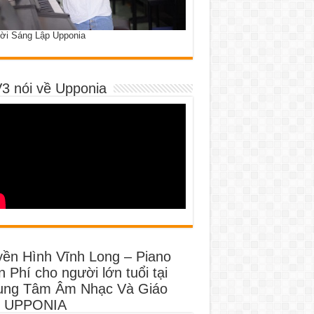
ời Sáng Lập Upponia
3 nói về Upponia
yền Hình Vĩnh Long – Piano
 Phí cho người lớn tuổi tại
ung Tâm Âm Nhạc Và Giáo
 UPPONIA