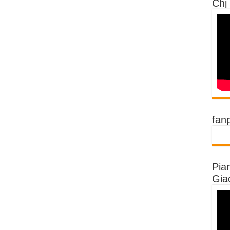
Chị
fan
Pia
Gia