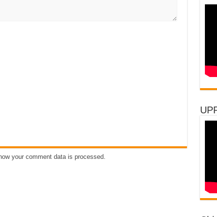
UP
how your comment data is processed
.