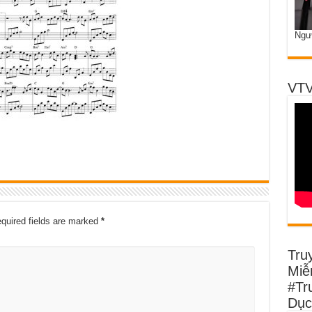
Ngư
VTV
quired fields are marked
*
Tru
Miễn
#Tr
Dục