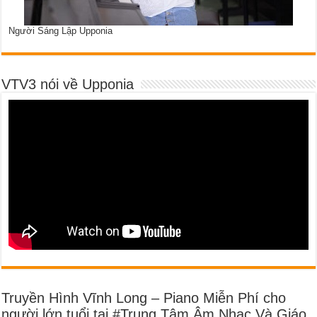
Người Sáng Lập Upponia
VTV3 nói về Upponia
Truyền Hình Vĩnh Long – Piano Miễn Phí cho
người lớn tuổi tại #Trung Tâm Âm Nhạc Và Giáo