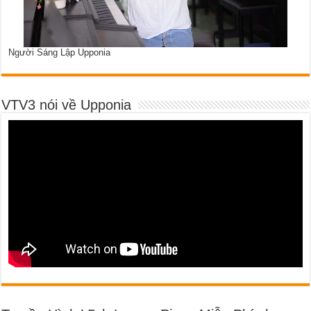
Người Sáng Lập Upponia
VTV3 nói về Upponia